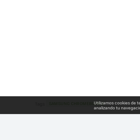
Utilizamos cookies de t
SAMSUNG CHROMEBOOK 2
Tags
analizando tu navegaci
Más información en el post
SAMSUNG CHROMEBO