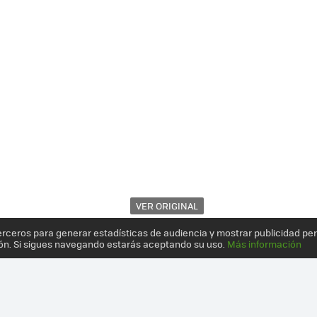
VER ORIGINAL
erceros para generar estadísticas de audiencia y mostrar publicidad pe
ón. Si sigues navegando estarás aceptando su uso.
Más información
OK 2