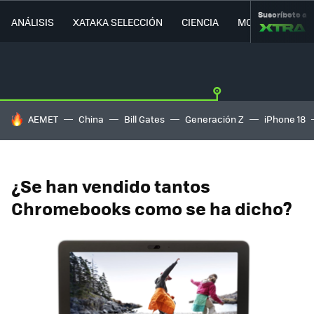
Suscríbete a
ANÁLISIS
XATAKA SELECCIÓN
CIENCIA
MOVILIDAD
HOY SE HABLA DE
AEMET
China
Bill Gates
Generación Z
iPhone 18
¿Se han vendido tantos
Chromebooks como se ha dicho?