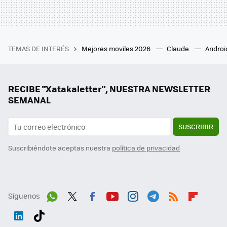
TEMAS DE INTERÉS
Mejores moviles 2026
Claude
Androi
RECIBE "Xatakaletter", NUESTRA NEWSLETTER
SEMANAL
SUSCRIBIR
Suscribiéndote aceptas nuestra
política de privacidad
Síguenos
Wh
Twit
Fac
You
Inst
Tele
RSS
Flip
ats
ter
ebo
tub
agr
gra
boa