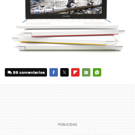
86 comentarios
FACEBOOK
TWITTER
FLIPBOARD
E-
WHATSAPP
MAIL