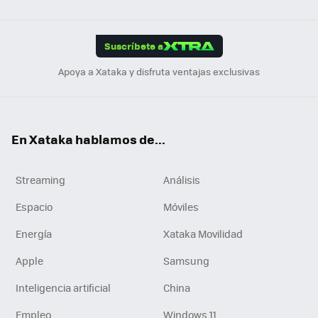
Link
Tikt
App
ok
e
am
m
rd
edI
ok
Suscríbete a
n
Apoya a Xataka y disfruta ventajas exclusivas
En Xataka hablamos de...
Streaming
Análisis
Espacio
Móviles
Energía
Xataka Movilidad
Apple
Samsung
Inteligencia artificial
China
Empleo
Windows 11