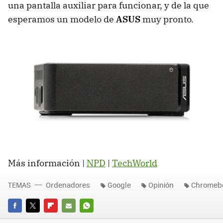
una pantalla auxiliar para funcionar, y de la que
esperamos un modelo de
ASUS
muy pronto.
Más información |
NPD
|
TechWorld
TEMAS
Ordenadores
Google
Opinión
Chromeb
FACEBOOK
TWITTER
FLIPBOARD
E-
WHATSAPP