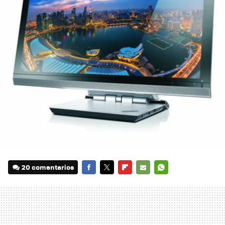
20 comentarios
FACEBOOK
TWITTER
FLIPBOARD
E-
WHATSAPP
MAIL