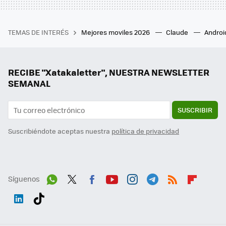
TEMAS DE INTERÉS
Mejores moviles 2026
Claude
Androi
RECIBE "Xatakaletter", NUESTRA NEWSLETTER
SEMANAL
SUSCRIBIR
Suscribiéndote aceptas nuestra
política de privacidad
Síguenos
Wh
Twit
Fac
You
Inst
Tele
RSS
Flip
ats
ter
ebo
tub
agr
gra
boa
Link
Tikt
App
ok
e
am
m
rd