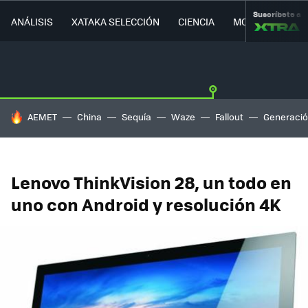
Suscríbete a
ANÁLISIS
XATAKA SELECCIÓN
CIENCIA
MOVILIDAD
HOY SE HABLA DE
AEMET
China
Sequía
Waze
Fallout
Generació
Lenovo ThinkVision 28, un todo en
uno con Android y resolución 4K