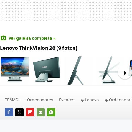
Ver galería completa »
Lenovo ThinkVision 28 (9 fotos)
Ne
TEMAS
Ordenadores
Eventos
Lenovo
Ordenador 
FACEBOOK
TWITTER
FLIPBOARD
E-
WHATSAPP
MAIL