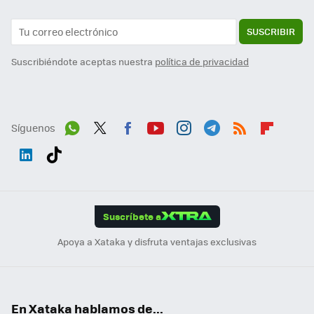
SUSCRIBIR
Suscribiéndote aceptas nuestra
política de privacidad
Síguenos
Wh
Twit
Fac
You
Inst
Tele
RSS
Flip
ats
ter
ebo
tub
agr
gra
boa
Link
Tikt
App
ok
e
am
m
rd
edI
ok
Suscríbete a
n
Apoya a Xataka y disfruta ventajas exclusivas
En Xataka hablamos de...