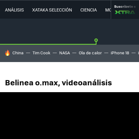
Suscríbete a
ANÁLISIS
XATAKA SELECCIÓN
CIENCIA
MOVILIDAD
HOY SE HABLA DE
China
Tim Cook
NASA
Ola de calor
iPhone 18
Belinea o.max, videoanálisis