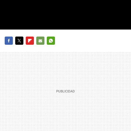
FACEBOOK
TWITTER
FLIPBOARD
E-
WHATSAPP
MAIL