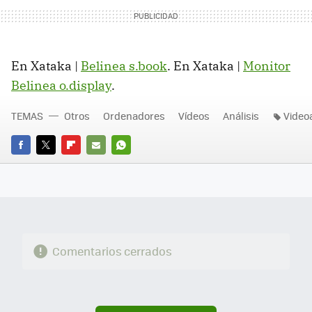
En Xataka |
Belinea s.book
. En Xataka |
Monitor
Belinea o.display
.
TEMAS
Otros
Ordenadores
Vídeos
Análisis
Videoa
FACEBOOK
TWITTER
FLIPBOARD
E-
WHATSAPP
MAIL
Comentarios cerrados