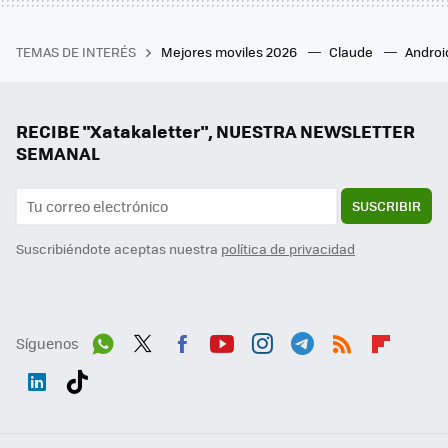
TEMAS DE INTERÉS
Mejores moviles 2026
Claude
Androi
RECIBE "Xatakaletter", NUESTRA NEWSLETTER
SEMANAL
SUSCRIBIR
Suscribiéndote aceptas nuestra
política de privacidad
Síguenos
Wh
Twit
Fac
You
Inst
Tele
RSS
Flip
ats
ter
ebo
tub
agr
gra
boa
Link
Tikt
App
ok
e
am
m
rd
edI
ok