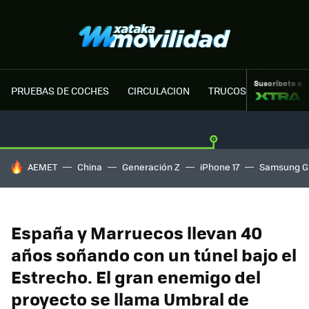
Suscríbete a
PRUEBAS DE COCHES
CIRCULACION
TRUCOS MOTOR
HOY SE HABLA DE
AEMET
China
Generación Z
iPhone 17
Samsung G
España y Marruecos llevan 40
años soñando con un túnel bajo el
Estrecho. El gran enemigo del
proyecto se llama Umbral de