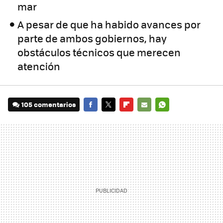
mar
A pesar de que ha habido avances por
parte de ambos gobiernos, hay
obstáculos técnicos que merecen
atención
105 comentarios
FACEBOOK
TWITTER
FLIPBOARD
E-
WHATSAPP
MAIL