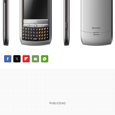
FACEBOOK
TWITTER
FLIPBOARD
E-
WHATSAPP
MAIL