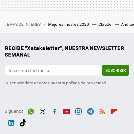
TEMAS DE INTERÉS
Mejores moviles 2026
Claude
Androi
RECIBE "Xatakaletter", NUESTRA NEWSLETTER
SEMANAL
SUSCRIBIR
Suscribiéndote aceptas nuestra
política de privacidad
Síguenos
Wh
Twit
Fac
You
Inst
Tele
RSS
Flip
ats
ter
ebo
tub
agr
gra
boa
Link
Tikt