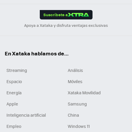
App
ok
e
am
m
rd
edI
ok
Suscríbete a
n
Apoya a Xataka y disfruta ventajas exclusivas
En Xataka hablamos de...
Streaming
Análisis
Espacio
Móviles
Energía
Xataka Movilidad
Apple
Samsung
Inteligencia artificial
China
Empleo
Windows 11