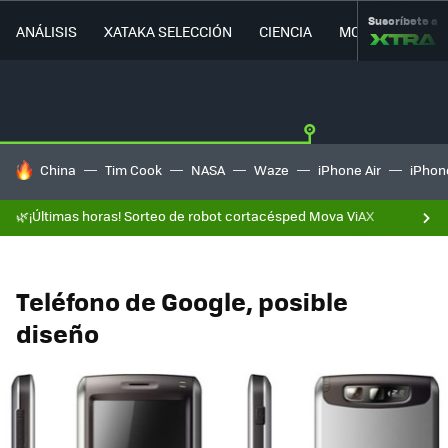
Suscríbete a
ANÁLISIS
XATAKA SELECCIÓN
CIENCIA
MOVILIDAD
HOY SE HABLA DE
China
Tim Cook
NASA
Waze
iPhone Air
iPhone
🌿¡Últimas horas! Sorteo de robot cortacésped Mova ViAX
Teléfono de Google, posible
diseño