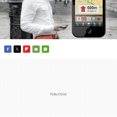
FACEBOOK
TWITTER
FLIPBOARD
E-
WHATSAPP
MAIL