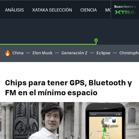
Suscríbete a
ANÁLISIS
XATAKA SELECCIÓN
CIENCIA
MOVILIDAD
HOY SE HABLA DE
China
Elon Musk
Generación Z
Eclipse
Christoph
Chips para tener GPS, Bluetooth y
FM en el mínimo espacio