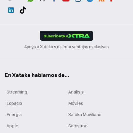
Wh
Twit
Fac
You
Inst
Tele
RSS
Flip
ats
ter
ebo
tub
agr
gra
boa
Link
Tikt
App
ok
e
am
m
rd
edI
ok
Suscríbete a
n
Apoya a Xataka y disfruta ventajas exclusivas
En Xataka hablamos de...
Streaming
Análisis
Espacio
Móviles
Energía
Xataka Movilidad
Apple
Samsung