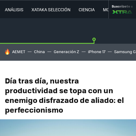
Suscríbete a
ANÁLISIS
XATAKA SELECCIÓN
CIENCIA
MOVILIDAD
HOY SE HABLA DE
AEMET
China
Generación Z
iPhone 17
Samsung G
Día tras día, nuestra
productividad se topa con un
enemigo disfrazado de aliado: el
perfeccionismo