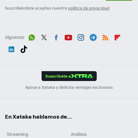
Suscribiéndote aceptas nuestra
política de privacidad
Síguenos
Wh
Twit
Fac
You
Inst
Tele
RSS
Flip
ats
ter
ebo
tub
agr
gra
boa
Link
Tikt
App
ok
e
am
m
rd
edI
ok
Suscríbete a
n
Apoya a Xataka y disfruta ventajas exclusivas
En Xataka hablamos de...
Streaming
Análisis