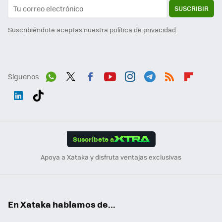
SUSCRIBIR
Suscribiéndote aceptas nuestra
política de privacidad
Síguenos
Wh
Twit
Fac
You
Inst
Tele
RSS
Flip
ats
ter
ebo
tub
agr
gra
boa
Link
Tikt
App
ok
e
am
m
rd
edI
ok
Suscríbete a
n
Apoya a Xataka y disfruta ventajas exclusivas
En Xataka hablamos de...