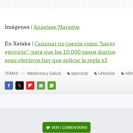
Imágenes |
Anastase Maragos
En Xataka |
Caminar no cuenta como "hacer
ejercicio": para que los 10.000 pasos diarios
sean efectivos hay que aplicar la regla x3
TEMAS
Medicina y Salud
ejercicio
Lifestyle
Ali
FACEBOOK
TWITTER
FLIPBOARD
E-
WHATSAPP
MAIL
VER
1 COMENTARIO