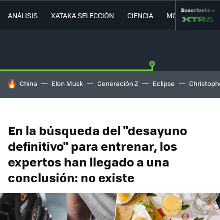
Suscríbete a
ANÁLISIS
XATAKA SELECCIÓN
CIENCIA
MOVILIDAD
HOY SE HABLA DE
China
Elon Musk
Generación Z
Eclipse
Christoph
En la búsqueda del "desayuno
definitivo" para entrenar, los
expertos han llegado a una
conclusión: no existe