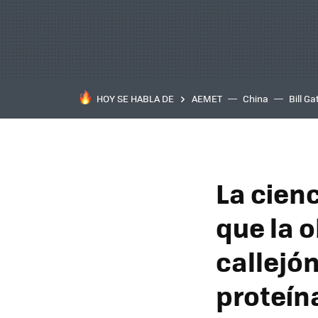
HOY SE HABLA DE
AEMET
China
Bill Ga
La cienc
que la 
callejón
proteín