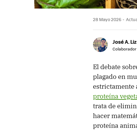
28 Mayo 2026
Actua
José A. Li
Colaborador
El debate sob
plagado en mu
estrictamente a
proteína veget
trata de elimi
hacer matemáti
proteína anima