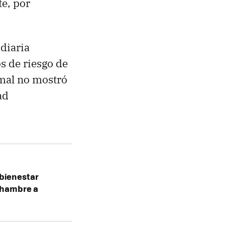
e, por
diaria
s de riesgo de
imal no mostró
ad
 bienestar
y hambre a