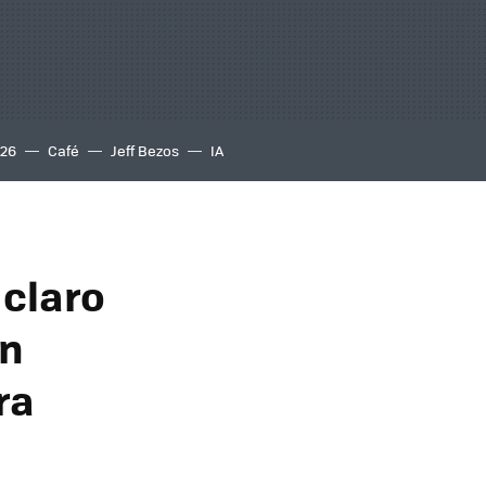
S26
Café
Jeff Bezos
IA
 claro
un
ra