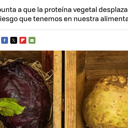
punta a que la proteína vegetal desplaza
riesgo que tenemos en nuestra aliment
FACEBOOK
TWITTER
FLIPBOARD
E-
MAIL