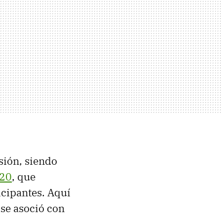
sión, siendo
020
, que
icipantes. Aquí
se asoció con