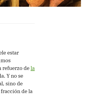
le estar
ñimos
un refuerzo de
la
a. Y no se
l, sino de
fracción de la