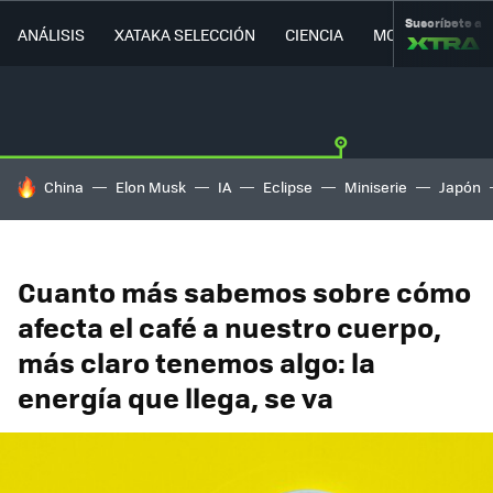
Suscríbete a
ANÁLISIS
XATAKA SELECCIÓN
CIENCIA
MOVILIDAD
HOY SE HABLA DE
China
Elon Musk
IA
Eclipse
Miniserie
Japón
Cuanto más sabemos sobre cómo
afecta el café a nuestro cuerpo,
más claro tenemos algo: la
energía que llega, se va