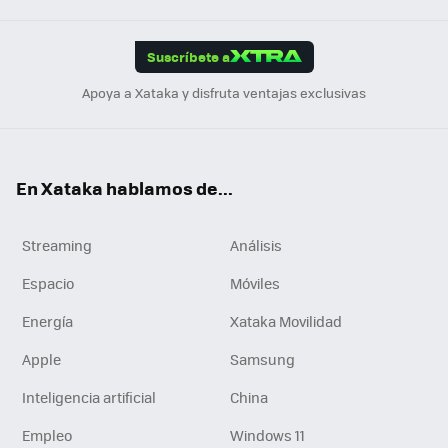
App
ok
e
am
m
rd
edI
ok
Suscríbete a
n
Apoya a Xataka y disfruta ventajas exclusivas
En Xataka hablamos de...
Streaming
Análisis
Espacio
Móviles
Energía
Xataka Movilidad
Apple
Samsung
Inteligencia artificial
China
Empleo
Windows 11