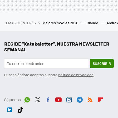
TEMAS DE INTERÉS
Mejores moviles 2026
Claude
Androi
RECIBE "Xatakaletter", NUESTRA NEWSLETTER
SEMANAL
SUSCRIBIR
Suscribiéndote aceptas nuestra
política de privacidad
Síguenos
Wh
Twit
Fac
You
Inst
Tele
RSS
Flip
ats
ter
ebo
tub
agr
gra
boa
Link
Tikt