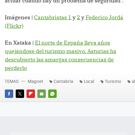
actuar cuando hay un problema de seguridad".
Imágenes |
Cantabristas 1
y
2
y
Federico Jordá
(Flickr)
En Xataka |
El norte de España lleva años
quejándose del turismo masivo. Asturias ha
descubierto las amargas consecuencias de
perderlo
TEMAS
Magnet
Cantabria
Local
Turismo
a
FACEBOOK
TWITTER
FLIPBOARD
E-
WHATSAPP
MAIL