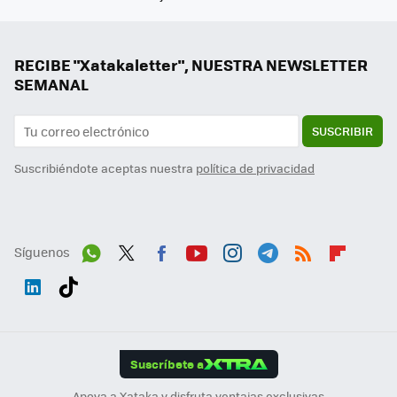
RECIBE "Xatakaletter", NUESTRA NEWSLETTER
SEMANAL
SUSCRIBIR
Suscribiéndote aceptas nuestra
política de privacidad
Síguenos
Wh
Twit
Fac
You
Inst
Tele
RSS
Flip
ats
ter
ebo
tub
agr
gra
boa
Link
Tikt
App
ok
e
am
m
rd
edI
ok
Suscríbete a
n
Apoya a Xataka y disfruta ventajas exclusivas