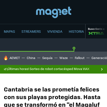
Suscríbete a
MAPAS
STREAMERS
VIVIENDA
HISTORIA
HOY SE HABLA DE
AEMET
China
Sequía
Waze
Fallout
Generació
🌿¡Últimas horas! Sorteo de robot cortacésped Mova ViAX
Cantabria se las prometía felices
con sus playas protegidas. Hasta
que se transformó en "el Magaluf