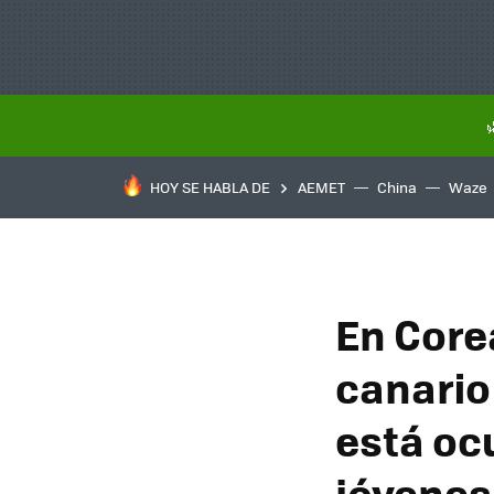
HOY SE HABLA DE
AEMET
China
Waze
En Core
canario
está oc
jóvenes