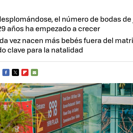
desplomándose, el número de bodas de 
 29 años ha empezado a crecer
a vez nacen más bebés fuera del matri
o clave para la natalidad
FACEBOOK
TWITTER
FLIPBOARD
E-
MAIL