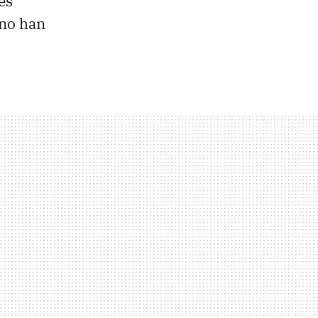
es
 no han