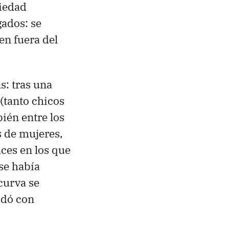
ciedad
ados: se
en fuera del
s: tras una
(tanto chicos
ién entre los
s de mujeres,
ces en los que
se había
curva se
idó con