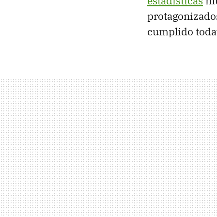
estadísticas
mu
protagonizados
cumplido toda