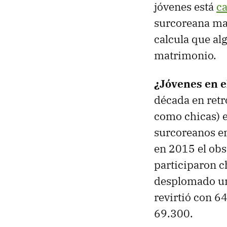
jóvenes está
c
surcoreana mat
calcula que al
matrimonio.
¿Jóvenes en el
década en retr
como chicas) e
surcoreanos en
en 2015 el obs
participaron c
desplomado un
revirtió con 6
69.300.