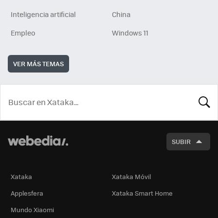
Inteligencia artificial
China
Empleo
Windows 11
VER MÁS TEMAS
BUSCA
SUBIR
Xataka
Xataka Móvil
Applesfera
Xataka Smart Home
Mundo Xiaomi