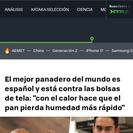
Suscríbete a
ANÁLISIS
XATAKA SELECCIÓN
CIENCIA
MOVILIDAD
HOY SE HABLA DE
AEMET
China
Generación Z
iPhone 17
Samsung G
El mejor panadero del mundo es
español y está contra las bolsas
de tela: "con el calor hace que el
pan pierda humedad más rápido"