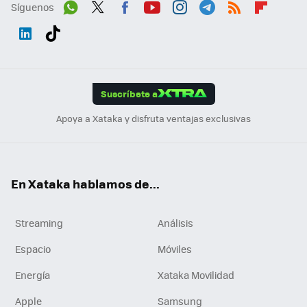
Síguenos
Wh
Twit
Fac
You
Inst
Tele
RSS
Flip
ats
ter
ebo
tub
agr
gra
boa
Link
Tikt
App
ok
e
am
m
rd
edI
ok
Suscríbete a
n
Apoya a Xataka y disfruta ventajas exclusivas
En Xataka hablamos de...
Streaming
Análisis
Espacio
Móviles
Energía
Xataka Movilidad
Apple
Samsung