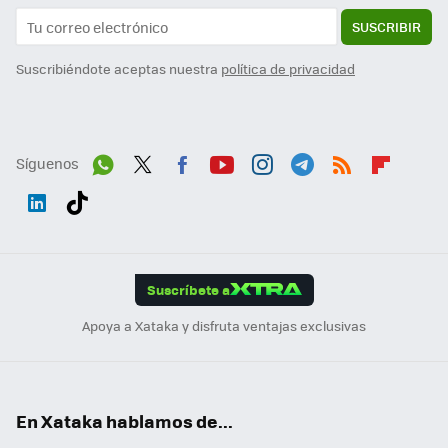
SUSCRIBIR
Suscribiéndote aceptas nuestra
política de privacidad
Síguenos
Wh
Twit
Fac
You
Inst
Tele
RSS
Flip
ats
ter
ebo
tub
agr
gra
boa
Link
Tikt
App
ok
e
am
m
rd
edI
ok
Suscríbete a
n
Apoya a Xataka y disfruta ventajas exclusivas
En Xataka hablamos de...