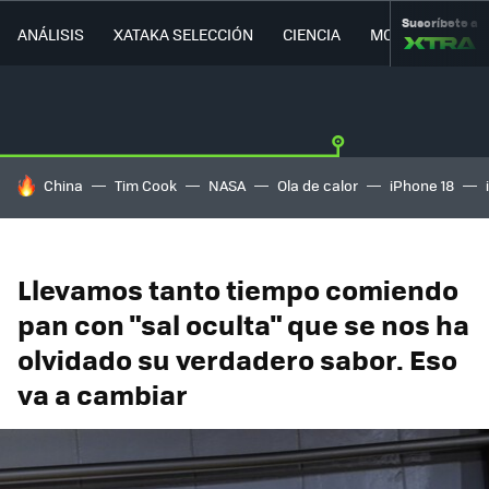
Suscríbete a
ANÁLISIS
XATAKA SELECCIÓN
CIENCIA
MOVILIDAD
HOY SE HABLA DE
China
Tim Cook
NASA
Ola de calor
iPhone 18
Llevamos tanto tiempo comiendo
pan con "sal oculta" que se nos ha
olvidado su verdadero sabor. Eso
va a cambiar