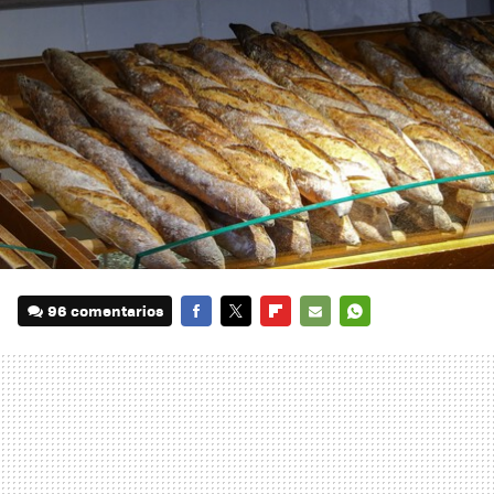
96 comentarios
FACEBOOK
TWITTER
FLIPBOARD
E-
WHATSAPP
MAIL