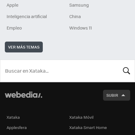
Apple
Samsung
Inteligencia artificial
China
Empleo
Windows 11
VER MÁS TEMAS
BUSCA
SUBIR
Xataka
Xataka Móvil
Applesfera
Xataka Smart Home