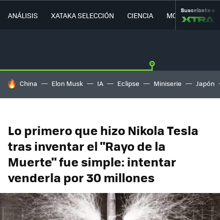
Suscríbete a
ANÁLISIS
XATAKA SELECCIÓN
CIENCIA
MOVILIDAD
HOY SE HABLA DE
China
Elon Musk
IA
Eclipse
Miniserie
Japón
Lo primero que hizo Nikola Tesla
tras inventar el "Rayo de la
Muerte" fue simple: intentar
venderla por 30 millones