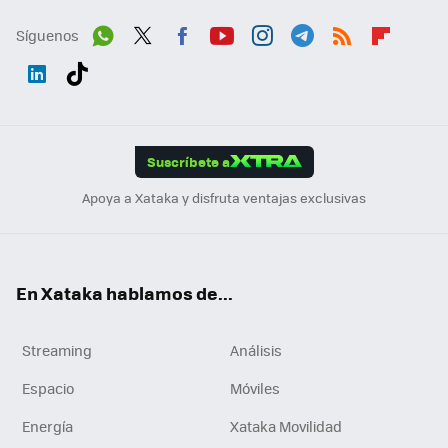
Síguenos
Wh
Twit
Fac
You
Inst
Tele
RSS
Flip
ats
ter
ebo
tub
agr
gra
boa
Link
Tikt
App
ok
e
am
m
rd
edI
ok
Suscríbete a
n
Apoya a Xataka y disfruta ventajas exclusivas
En Xataka hablamos de...
Streaming
Análisis
Espacio
Móviles
Energía
Xataka Movilidad