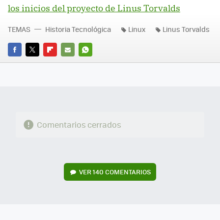
los inicios del proyecto de Linus Torvalds
TEMAS
Historia Tecnológica
Linux
Linus Torvalds
FACEBOOK
TWITTER
FLIPBOARD
E-
WHATSAPP
MAIL
Comentarios cerrados
VER
140 COMENTARIOS