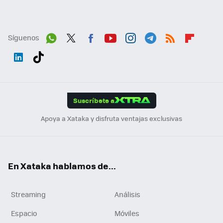
Síguenos
Wh
Twit
Fac
You
Inst
Tele
RSS
Flip
ats
ter
ebo
tub
agr
gra
boa
Link
Tikt
App
ok
e
am
m
rd
edI
ok
Suscríbete a
n
Apoya a Xataka y disfruta ventajas exclusivas
En Xataka hablamos de...
Streaming
Análisis
Espacio
Móviles