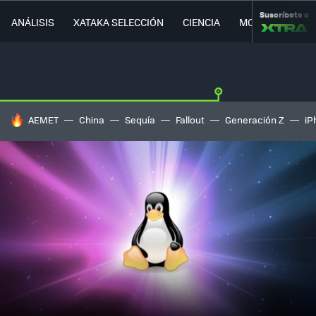
Suscríbete a
ANÁLISIS
XATAKA SELECCIÓN
CIENCIA
MOVILIDAD
HOY SE HABLA DE
AEMET
China
Sequía
Fallout
Generación Z
iP