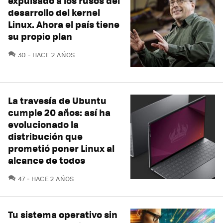
expulsado a los rusos del
desarrollo del kernel
Linux. Ahora el país tiene
su propio plan
COMENTARIOS
30
HACE 2 AÑOS
La travesía de Ubuntu
cumple 20 años: así ha
evolucionado la
distribución que
prometió poner Linux al
alcance de todos
COMENTARIOS
47
HACE 2 AÑOS
Tu sistema operativo sin