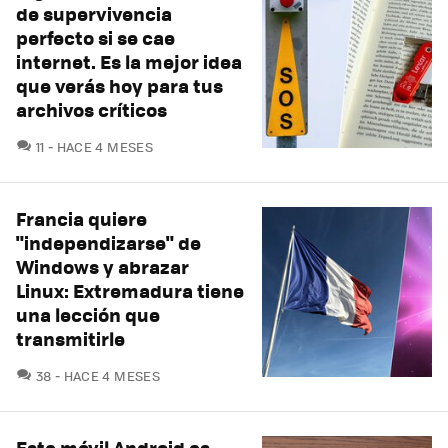
de supervivencia
perfecto si se cae
internet. Es la mejor idea
que verás hoy para tus
archivos críticos
COMENTARIOS
11
HACE 4 MESES
Francia quiere
"independizarse" de
Windows y abrazar
Linux: Extremadura tiene
una lección que
transmitirle
COMENTARIOS
38
HACE 4 MESES
Este móvil Android es