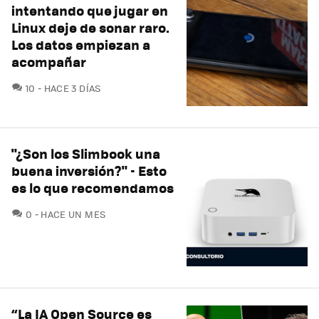
intentando que jugar en
Linux deje de sonar raro.
Los datos empiezan a
acompañar
COMENTARIOS
10
HACE 3 DÍAS
"¿Son los Slimbook una
buena inversión?" - Esto
es lo que recomendamos
COMENTARIOS
0
HACE UN MES
“La IA Open Source es