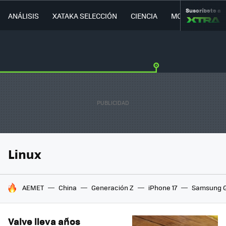
Suscríbete a
ANÁLISIS
XATAKA SELECCIÓN
CIENCIA
MOVILIDAD
Linux
HOY SE HABLA DE
AEMET
China
Generación Z
iPhone 17
Samsung G
Valve lleva años