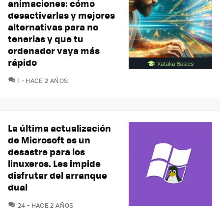
animaciones: cómo
desactivarlas y mejores
alternativas para no
tenerlas y que tu
ordenador vaya más
rápido
COMENTARIOS
1
HACE 2 AÑOS
La última actualización
de Microsoft es un
desastre para los
linuxeros. Les impide
disfrutar del arranque
dual
COMENTARIOS
24
HACE 2 AÑOS