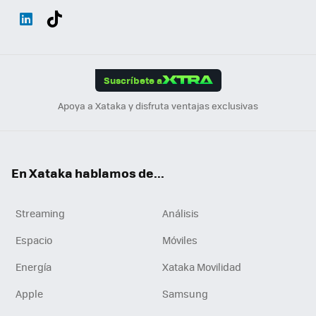
Wh
Twit
Fac
You
Inst
Tele
RSS
Flip
ats
ter
ebo
tub
agr
gra
boa
Link
Tikt
App
ok
e
am
m
rd
edI
ok
Suscríbete a
n
Apoya a Xataka y disfruta ventajas exclusivas
En Xataka hablamos de...
Streaming
Análisis
Espacio
Móviles
Energía
Xataka Movilidad
Apple
Samsung