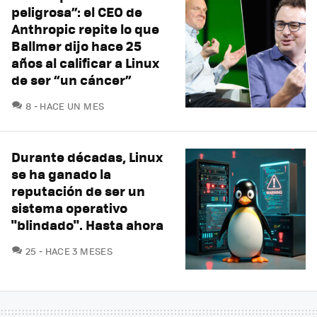
peligrosa”: el CEO de
Anthropic repite lo que
Ballmer dijo hace 25
años al calificar a Linux
de ser “un cáncer”
COMENTARIOS
8
HACE UN MES
Durante décadas, Linux
se ha ganado la
reputación de ser un
sistema operativo
"blindado". Hasta ahora
COMENTARIOS
25
HACE 3 MESES