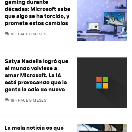
gaming durante
décadas: Microsoft sabe
que algo se ha torcido, y
promete estos cambios
COMENTARIOS
16
HACE 8 MESES
Satya Nadella logró que
el mundo volviese a
amar Microsoft. La IA
está provocando que la
gente la odie de nuevo
COMENTARIOS
18
HACE 9 MESES
La mala noticia es que