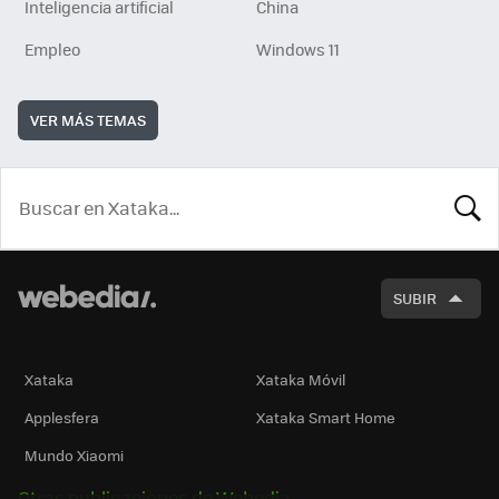
Inteligencia artificial
China
Empleo
Windows 11
VER MÁS TEMAS
BUSCA
SUBIR
Xataka
Xataka Móvil
Applesfera
Xataka Smart Home
Mundo Xiaomi
Otras publicaciones de Webedia