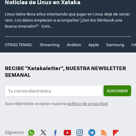
Noticias de Linux en Xataka
Linux:Valve lleva años intentando que jugar en Linux deje de sonar
raro. Los datos empiezan a acompañar."¿Son los Slimbook una
buena inversión?" - Esto...
OTROS TEMAS:
Streaming
Análisis
Apple
Samsung
In
RECIBE "Xatakaletter", NUESTRA NEWSLETTER
SEMANAL
SUSCRIBIR
Suscribiéndote aceptas nuestra
política de privacidad
Síguenos