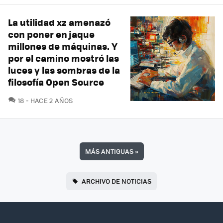
La utilidad xz amenazó
con poner en jaque
millones de máquinas. Y
por el camino mostró las
luces y las sombras de la
filosofía Open Source
COMENTARIOS
18
HACE 2 AÑOS
MÁS ANTIGUAS
»
ARCHIVO DE NOTICIAS