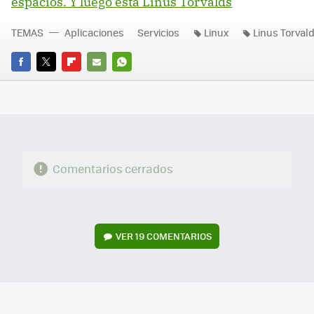
espacios. Y luego está Linus Torvalds
TEMAS
Aplicaciones
Servicios
Linux
Linus Torval
FACEBOOK
TWITTER
FLIPBOARD
E-
WHATSAPP
MAIL
Comentarios cerrados
VER
19 COMENTARIOS