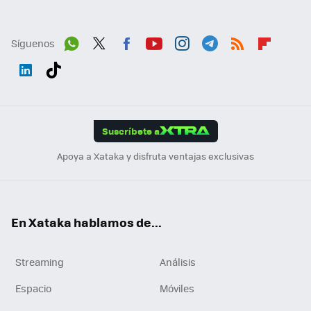
Síguenos
Wh
Twit
Fac
You
Inst
Tele
RSS
Flip
ats
ter
ebo
tub
agr
gra
boa
Link
Tikt
App
ok
e
am
m
rd
edI
ok
Suscríbete a
n
Apoya a Xataka y disfruta ventajas exclusivas
En Xataka hablamos de...
Streaming
Análisis
Espacio
Móviles