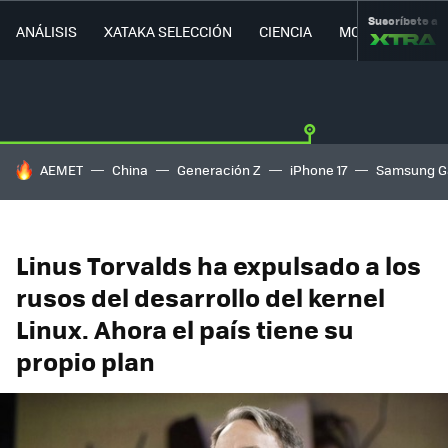
Suscríbete a
ANÁLISIS
XATAKA SELECCIÓN
CIENCIA
MOVILIDAD
HOY SE HABLA DE
AEMET
China
Generación Z
iPhone 17
Samsung G
Linus Torvalds ha expulsado a los
rusos del desarrollo del kernel
Linux. Ahora el país tiene su
propio plan