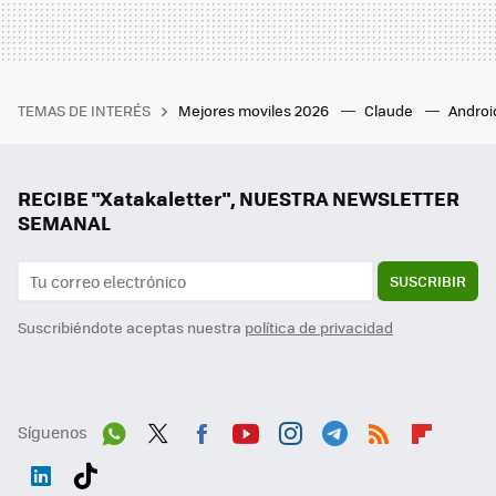
TEMAS DE INTERÉS
Mejores moviles 2026
Claude
Androi
RECIBE "Xatakaletter", NUESTRA NEWSLETTER
SEMANAL
SUSCRIBIR
Suscribiéndote aceptas nuestra
política de privacidad
Síguenos
Wh
Twit
Fac
You
Inst
Tele
RSS
Flip