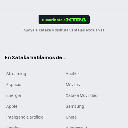
ats
ter
ebo
tub
agr
gra
boa
Link
Tikt
App
ok
e
am
m
rd
edI
ok
Suscríbete a
n
Apoya a Xataka y disfruta ventajas exclusivas
En Xataka hablamos de...
Streaming
Análisis
Espacio
Móviles
Energía
Xataka Movilidad
Apple
Samsung
Inteligencia artificial
China
Empleo
Windows 11