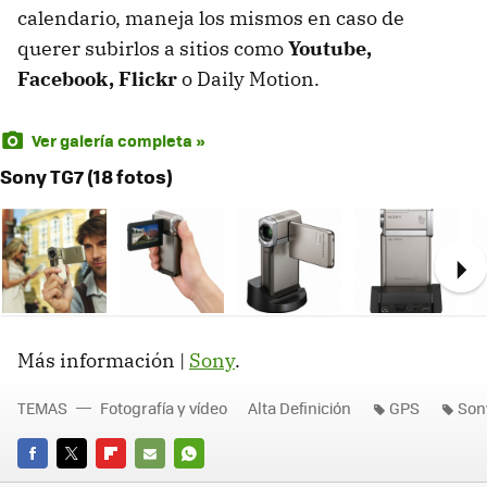
calendario, maneja los mismos en caso de
querer subirlos a sitios como
Youtube,
Facebook, Flickr
o Daily Motion.
Ver galería completa »
Sony TG7 (18 fotos)
Ne
Más información |
Sony
.
TEMAS
Fotografía y vídeo
Alta Definición
GPS
Son
FACEBOOK
TWITTER
FLIPBOARD
E-
WHATSAPP