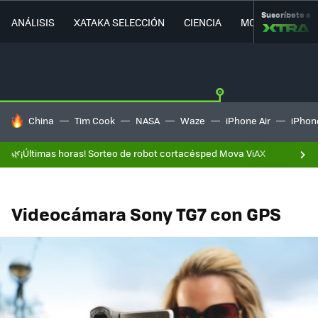
Suscríbete a
ANÁLISIS
XATAKA SELECCIÓN
CIENCIA
MOVILIDAD
HOY SE HABLA DE
China
Tim Cook
NASA
Waze
iPhone Air
iPhone
🌿¡Últimas horas! Sorteo de robot cortacésped Mova ViAX
Videocámara Sony TG7 con GPS