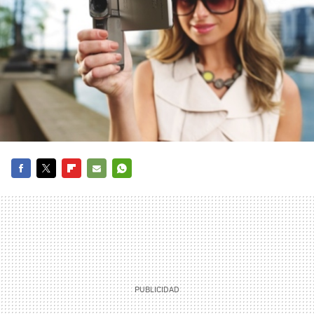
FACEBOOK
TWITTER
FLIPBOARD
E-
WHATSAPP
MAIL