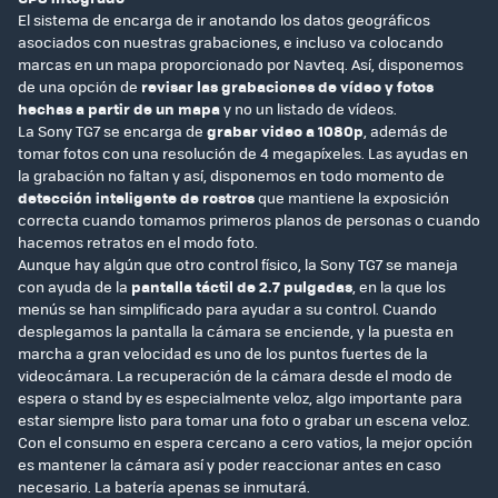
El sistema de encarga de ir anotando los datos geográficos
asociados con nuestras grabaciones, e incluso va colocando
marcas en un mapa proporcionado por Navteq. Así, disponemos
de una opción de
revisar las grabaciones de vídeo y fotos
hechas a partir de un mapa
y no un listado de vídeos.
La Sony TG7 se encarga de
grabar video a 1080p
, además de
tomar fotos con una resolución de 4 megapíxeles. Las ayudas en
la grabación no faltan y así, disponemos en todo momento de
detección inteligente de rostros
que mantiene la exposición
correcta cuando tomamos primeros planos de personas o cuando
hacemos retratos en el modo foto.
Aunque hay algún que otro control físico, la Sony TG7 se maneja
con ayuda de la
pantalla táctil de 2.7 pulgadas
, en la que los
menús se han simplificado para ayudar a su control. Cuando
desplegamos la pantalla la cámara se enciende, y la puesta en
marcha a gran velocidad es uno de los puntos fuertes de la
videocámara. La recuperación de la cámara desde el modo de
espera o stand by es especialmente veloz, algo importante para
estar siempre listo para tomar una foto o grabar un escena veloz.
Con el consumo en espera cercano a cero vatios, la mejor opción
es mantener la cámara así y poder reaccionar antes en caso
necesario. La batería apenas se inmutará.