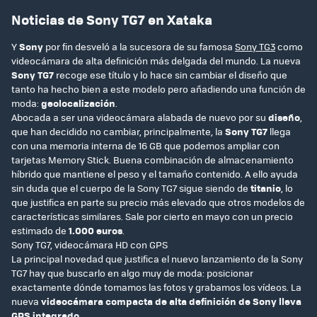
Noticias de Sony TG7 en Xataka
Y
Sony
por fin desveló a la sucesora de su famosa
Sony TG3
como
videocámara de alta definición más delgada del mundo. La nueva
Sony TG7
recoge ese título y lo hace sin cambiar el diseño que
tanto ha hecho bien a este modelo pero añadiendo una función de
moda:
geolocalización
.
Abocada a ser una videocámara alabada de nuevo por su
diseño
,
que han decidido no cambiar, principalmente, la
Sony TG7
llega
con una memoria interna de 16 GB que podemos ampliar con
tarjetas Memory Stick. Buena combinación de almacenamiento
híbrido que mantiene el peso y el tamaño contenido. A ello ayuda
sin duda que el cuerpo de la Sony TG7 sigue siendo de
titanio
, lo
que justifica en parte su precio más elevado que otros modelos de
características similares. Sale por cierto en mayo con un precio
estimado de
1.000 euros
.
Sony TG7, videocámara HD con GPS
La principal novedad que justifica el nuevo lanzamiento de la Sony
TG7 hay que buscarlo en algo muy de moda: posicionar
exactamente dónde tomamos las fotos y grabamos los vídeos. La
nueva
videocámara compacta de alta definición de Sony lleva
GPS integrado