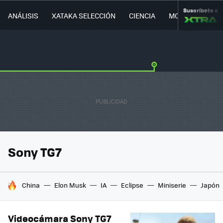
Suscríbete a
ANÁLISIS
XATAKA SELECCIÓN
CIENCIA
MOVILIDAD
Sony TG7
HOY SE HABLA DE
China
Elon Musk
IA
Eclipse
Miniserie
Japón
Videocámara Sony TG7