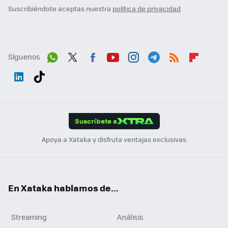
Suscribiéndote aceptas nuestra
política de privacidad
Síguenos
Wh
Twit
Fac
You
Inst
Tele
RSS
Flip
ats
ter
ebo
tub
agr
gra
boa
Link
Tikt
App
ok
e
am
m
rd
edI
ok
Suscríbete a
n
Apoya a Xataka y disfruta ventajas exclusivas
En Xataka hablamos de...
Streaming
Análisis