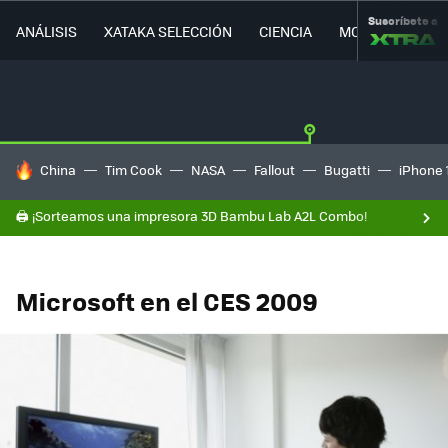
Suscríbete a
ANÁLISIS
XATAKA SELECCIÓN
CIENCIA
MOVILIDAD
HOY SE HABLA DE
China
Tim Cook
NASA
Fallout
Bugatti
iPhone 
🖨️ ¡Sorteamos una impresora 3D Bambu Lab A2L Combo!
Microsoft en el CES 2009