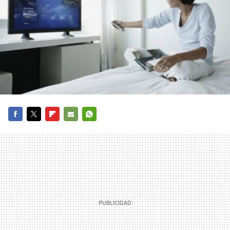
FACEBOOK
TWITTER
FLIPBOARD
E-
WHATSAPP
MAIL