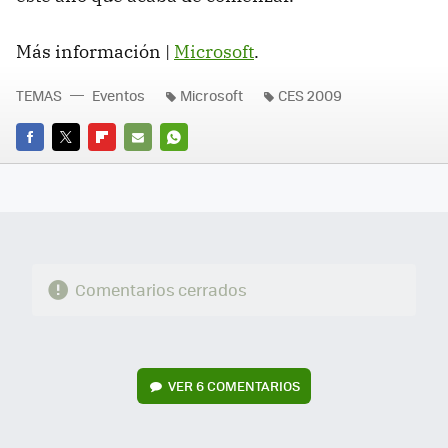
Más información |
Microsoft
.
TEMAS
Eventos
Microsoft
CES 2009
FACEBOOK
TWITTER
FLIPBOARD
E-
WHATSAPP
MAIL
Comentarios cerrados
VER
6 COMENTARIOS