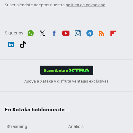
Suscribiéndote aceptas nuestra
política de privacidad
Síguenos
Wh
Twit
Fac
You
Inst
Tele
RSS
Flip
ats
ter
ebo
tub
agr
gra
boa
Link
Tikt
App
ok
e
am
m
rd
edI
ok
Suscríbete a
n
Apoya a Xataka y disfruta ventajas exclusivas
En Xataka hablamos de...
Streaming
Análisis