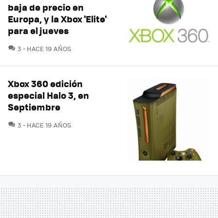
baja de precio en
Europa, y la Xbox 'Elite'
para el jueves
COMENTARIOS
3
HACE 19 AÑOS
Xbox 360 edición
especial Halo 3, en
Septiembre
COMENTARIOS
3
HACE 19 AÑOS