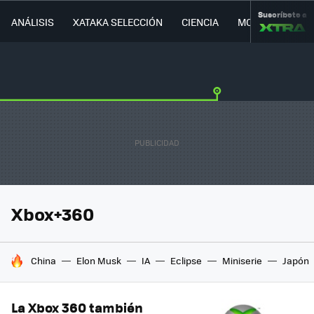
Suscríbete a
ANÁLISIS
XATAKA SELECCIÓN
CIENCIA
MOVILIDAD
Xbox+360
HOY SE HABLA DE
China
Elon Musk
IA
Eclipse
Miniserie
Japón
La Xbox 360 también