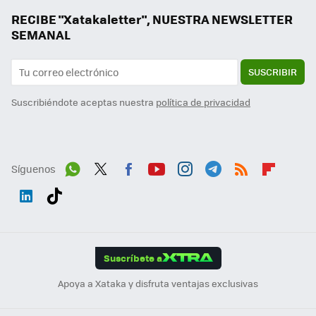
RECIBE "Xatakaletter", NUESTRA NEWSLETTER
SEMANAL
SUSCRIBIR
Suscribiéndote aceptas nuestra
política de privacidad
Síguenos
Wh
Twit
Fac
You
Inst
Tele
RSS
Flip
ats
ter
ebo
tub
agr
gra
boa
Link
Tikt
App
ok
e
am
m
rd
edI
ok
Suscríbete a
n
Apoya a Xataka y disfruta ventajas exclusivas