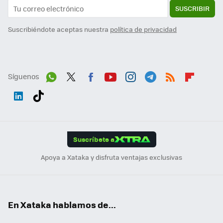
SUSCRIBIR
Suscribiéndote aceptas nuestra
política de privacidad
Síguenos
Wh
Twit
Fac
You
Inst
Tele
RSS
Flip
ats
ter
ebo
tub
agr
gra
boa
Link
Tikt
App
ok
e
am
m
rd
edI
ok
Suscríbete a
n
Apoya a Xataka y disfruta ventajas exclusivas
En Xataka hablamos de...