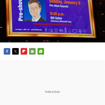
FACEBOOK
TWITTER
FLIPBOARD
E-
WHATSAPP
MAIL