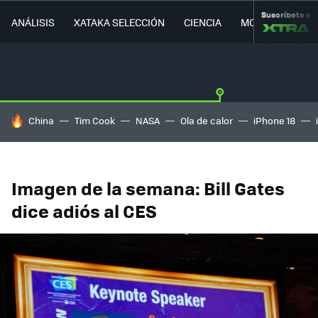
Suscríbete a
ANÁLISIS
XATAKA SELECCIÓN
CIENCIA
MOVILIDAD
HOY SE HABLA DE
China
Tim Cook
NASA
Ola de calor
iPhone 18
Imagen de la semana: Bill Gates
dice adiós al CES