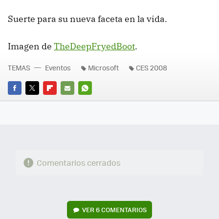
Suerte para su nueva faceta en la vida.
Imagen de
TheDeepFryedBoot
.
TEMAS
Eventos
Microsoft
CES 2008
FACEBOOK
TWITTER
FLIPBOARD
E-
WHATSAPP
MAIL
Comentarios cerrados
VER
6 COMENTARIOS