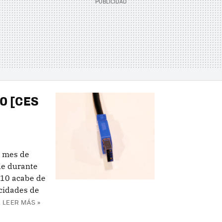
.0 [CES
o mes de
le durante
010 acabe de
ocidades de
.
LEER MÁS »