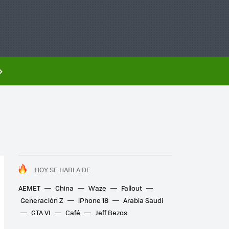
HOY SE HABLA DE
AEMET
China
Waze
Fallout
Generación Z
iPhone 18
Arabia Saudí
GTA VI
Café
Jeff Bezos