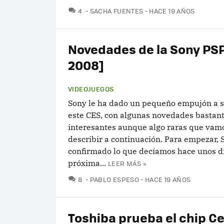
COMENTARIOS
4
SACHA FUENTES
HACE 19 AÑOS
Novedades de la Sony PS
2008]
VIDEOJUEGOS
Sony le ha dado un pequeño empujón a 
este CES, con algunas novedades bastan
interesantes aunque algo raras que vam
describir a continuación. Para empezar, 
confirmado lo que decíamos hace unos dí
próxima...
LEER MÁS »
COMENTARIOS
8
PABLO ESPESO
HACE 19 AÑOS
Toshiba prueba el chip Cel