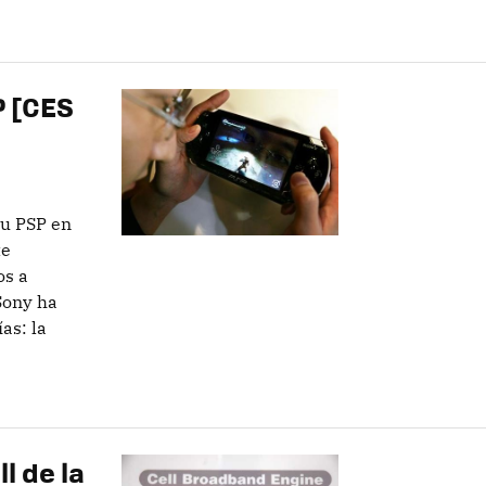
P [CES
su PSP en
te
os a
Sony ha
as: la
l de la