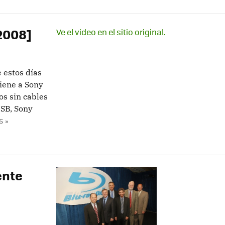
 2008]
Ve el video en el sitio original.
 estos días
iene a Sony
os sin cables
USB, Sony
S »
ente