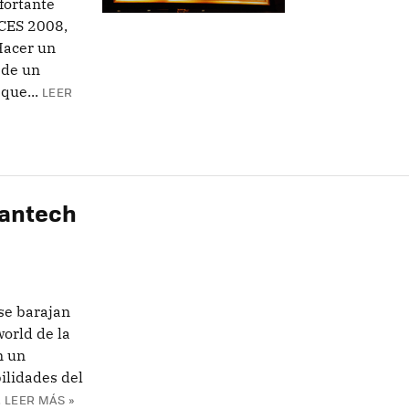
fortante
 CES 2008,
Hacer un
 de un
que...
LEER
lantech
se barajan
orld de la
n un
ilidades del
.
LEER MÁS »