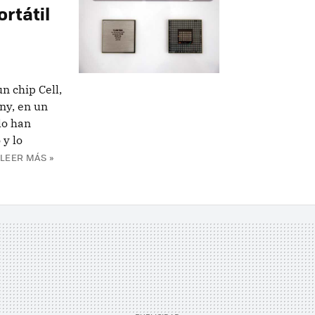
ortátil
n chip Cell,
ny, en un
lo han
 y lo
LEER MÁS »