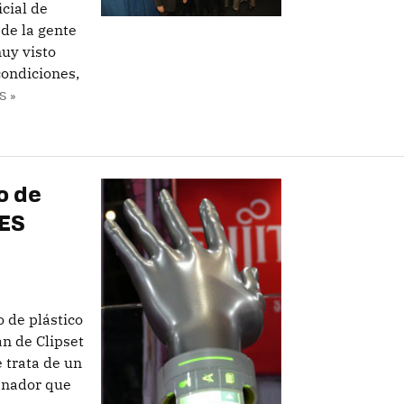
icial de
de la gente
muy visto
condiciones,
S »
o de
ES
o de plástico
n de Clipset
 trata de un
denador que