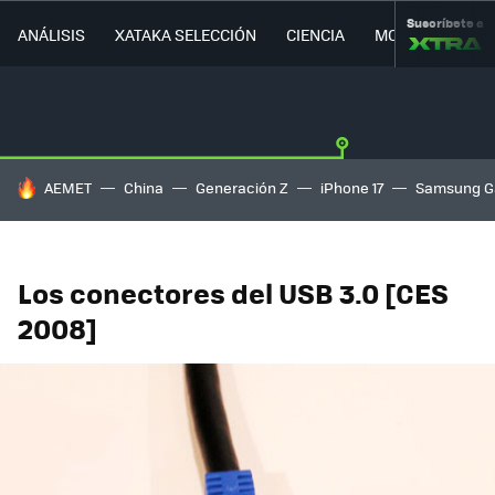
Suscríbete a
ANÁLISIS
XATAKA SELECCIÓN
CIENCIA
MOVILIDAD
HOY SE HABLA DE
AEMET
China
Generación Z
iPhone 17
Samsung G
Los conectores del USB 3.0 [CES
2008]