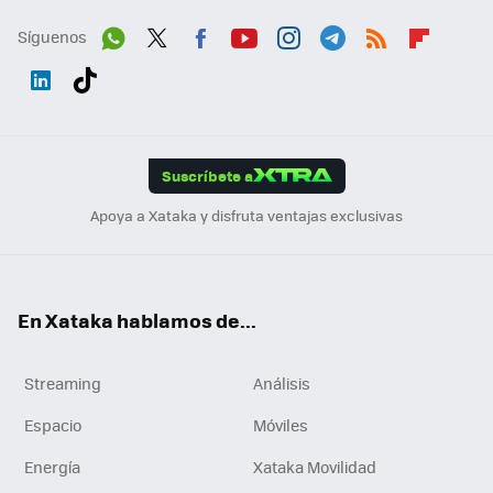
Síguenos
Wh
Twit
Fac
You
Inst
Tele
RSS
Flip
ats
ter
ebo
tub
agr
gra
boa
Link
Tikt
App
ok
e
am
m
rd
edI
ok
Suscríbete a
n
Apoya a Xataka y disfruta ventajas exclusivas
En Xataka hablamos de...
Streaming
Análisis
Espacio
Móviles
Energía
Xataka Movilidad