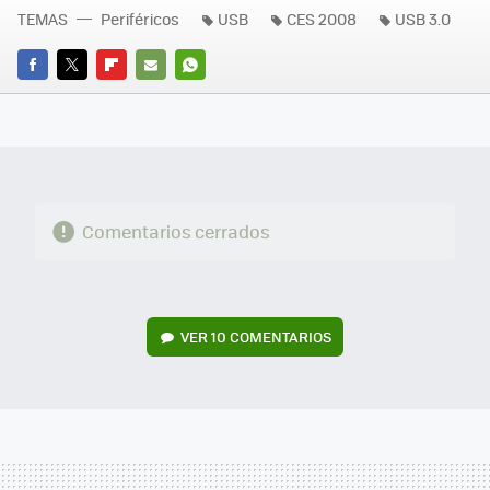
TEMAS
Periféricos
USB
CES 2008
USB 3.0
FACEBOOK
TWITTER
FLIPBOARD
E-
WHATSAPP
MAIL
Comentarios cerrados
VER
10 COMENTARIOS