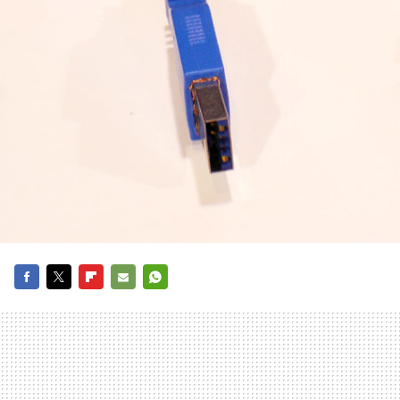
FACEBOOK
TWITTER
FLIPBOARD
E-
WHATSAPP
MAIL