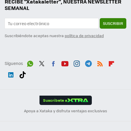
RECIBE "Xatakaletter", NUESTRA NEWSLETTER
SEMANAL
SUSCRIBIR
Suscribiéndote aceptas nuestra
política de privacidad
Síguenos
Wh
Twit
Fac
You
Inst
Tele
RSS
Flip
ats
ter
ebo
tub
agr
gra
boa
Link
Tikt
App
ok
e
am
m
rd
edI
ok
Suscríbete a
n
Apoya a Xataka y disfruta ventajas exclusivas