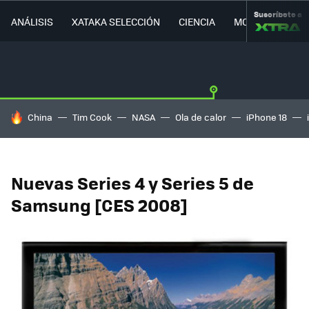
Suscríbete a
ANÁLISIS
XATAKA SELECCIÓN
CIENCIA
MOVILIDAD
HOY SE HABLA DE
China
Tim Cook
NASA
Ola de calor
iPhone 18
Nuevas Series 4 y Series 5 de
Samsung [CES 2008]