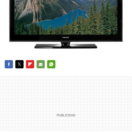
FACEBOOK
TWITTER
FLIPBOARD
E-
WHATSAPP
MAIL