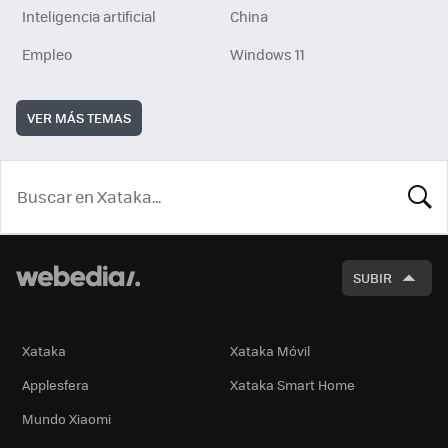
Inteligencia artificial
China
Empleo
Windows 11
VER MÁS TEMAS
BUSCA
SUBIR
Xataka
Xataka Móvil
Applesfera
Xataka Smart Home
Mundo Xiaomi