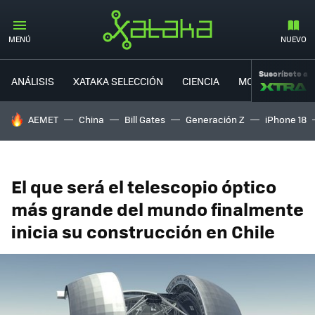
MENÚ
NUEVO
Suscríbete a
ANÁLISIS
XATAKA SELECCIÓN
CIENCIA
MOVILIDAD
HOY SE HABLA DE
AEMET
China
Bill Gates
Generación Z
iPhone 18
El que será el telescopio óptico
más grande del mundo finalmente
inicia su construcción en Chile