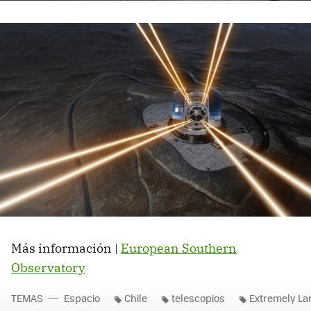
Más información |
European Southern
Observatory
TEMAS
Espacio
Chile
telescopios
Extremely La