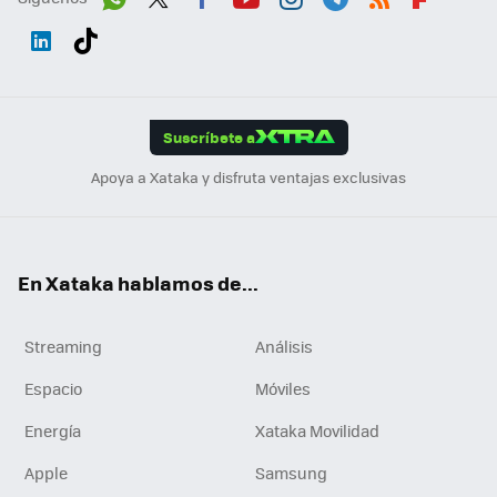
Wh
Twit
Fac
You
Inst
Tele
RSS
Flip
ats
ter
ebo
tub
agr
gra
boa
Link
Tikt
App
ok
e
am
m
rd
edI
ok
Suscríbete a
n
Apoya a Xataka y disfruta ventajas exclusivas
En Xataka hablamos de...
Streaming
Análisis
Espacio
Móviles
Energía
Xataka Movilidad
Apple
Samsung