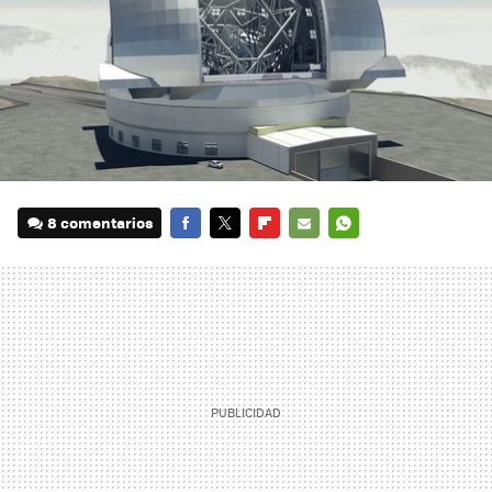
8 comentarios
FACEBOOK
TWITTER
FLIPBOARD
E-
WHATSAPP
MAIL