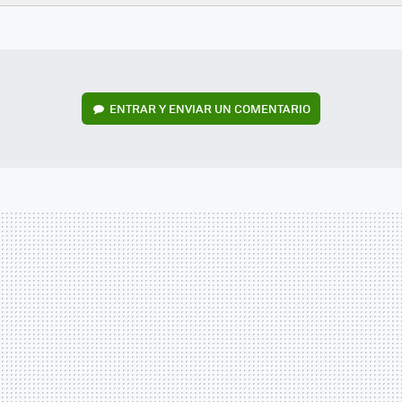
FACEBOOK
TWITTER
FLIPBOARD
E-
WHATSAPP
MAIL
ENTRAR Y ENVIAR UN COMENTARIO