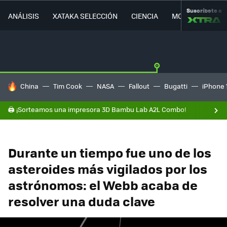
Suscríbete a
ANÁLISIS
XATAKA SELECCIÓN
CIENCIA
MOVILIDAD
HOY SE HABLA DE
China
Tim Cook
NASA
Fallout
Bugatti
iPhone 
🖨️ ¡Sorteamos una impresora 3D Bambu Lab A2L Combo!
Durante un tiempo fue uno de los
asteroides más vigilados por los
astrónomos: el Webb acaba de
resolver una duda clave