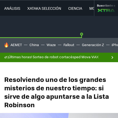
Suscríbete a
ANÁLISIS
XATAKA SELECCIÓN
CIENCIA
MOVILIDAD
HOY SE HABLA DE
AEMET
China
Waze
Fallout
Generación Z
iPh
🌿¡Últimas horas! Sorteo de robot cortacésped Mova ViAX
Resolviendo uno de los grandes
misterios de nuestro tiempo: si
sirve de algo apuntarse a la Lista
Robinson