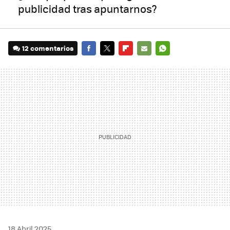
publicidad tras apuntarnos?
12 comentarios
FACEBOOK
TWITTER
FLIPBOARD
E-
WHATSAPP
MAIL
18 Abril 2025