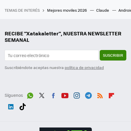
TEMAS DE INTERÉS
Mejores moviles 2026
Claude
Androi
RECIBE "Xatakaletter", NUESTRA NEWSLETTER
SEMANAL
SUSCRIBIR
Suscribiéndote aceptas nuestra
política de privacidad
Síguenos
Wh
Twit
Fac
You
Inst
Tele
RSS
Flip
ats
ter
ebo
tub
agr
gra
boa
Link
Tikt
App
ok
e
am
m
rd
edI
ok