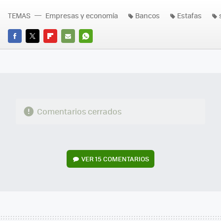
TEMAS
Empresas y economía
Bancos
Estafas
FACEBOOK
TWITTER
FLIPBOARD
E-
WHATSAPP
MAIL
Comentarios cerrados
VER
15 COMENTARIOS