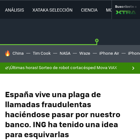
Suscríbete a
ANÁLISIS
XATAKA SELECCIÓN
CIENCIA
MOVILIDAD
HOY SE HABLA DE
China
Tim Cook
NASA
Waze
iPhone Air
iPhone
🌿¡Últimas horas! Sorteo de robot cortacésped Mova ViAX
España vive una plaga de
llamadas fraudulentas
haciéndose pasar por nuestro
banco. ING ha tenido una idea
para esquivarlas