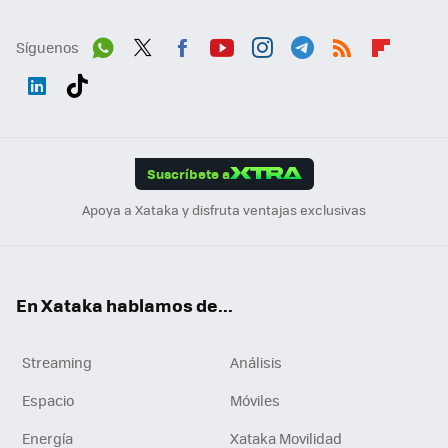
Síguenos
Wh
Twit
Fac
You
Inst
Tele
RSS
Flip
ats
ter
ebo
tub
agr
gra
boa
Link
Tikt
App
ok
e
am
m
rd
edI
ok
Suscríbete a
n
Apoya a Xataka y disfruta ventajas exclusivas
En Xataka hablamos de...
Streaming
Análisis
Espacio
Móviles
Energía
Xataka Movilidad