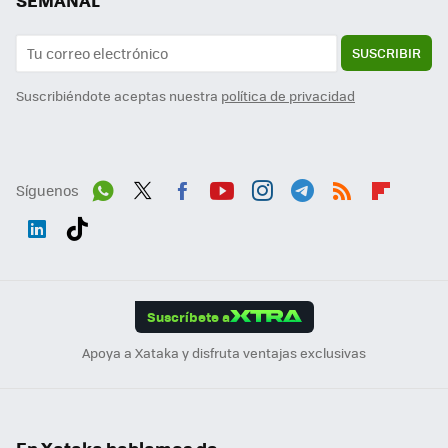
SEMANAL
SUSCRIBIR
Suscribiéndote aceptas nuestra
política de privacidad
Síguenos
Wh
Twit
Fac
You
Inst
Tele
RSS
Flip
ats
ter
ebo
tub
agr
gra
boa
Link
Tikt
App
ok
e
am
m
rd
edI
ok
Suscríbete a
n
Apoya a Xataka y disfruta ventajas exclusivas
En Xataka hablamos de...