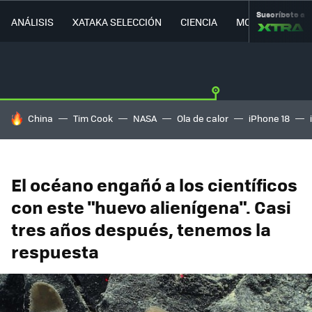
Suscríbete a
ANÁLISIS
XATAKA SELECCIÓN
CIENCIA
MOVILIDAD
HOY SE HABLA DE
China
Tim Cook
NASA
Ola de calor
iPhone 18
El océano engañó a los científicos
con este "huevo alienígena". Casi
tres años después, tenemos la
respuesta