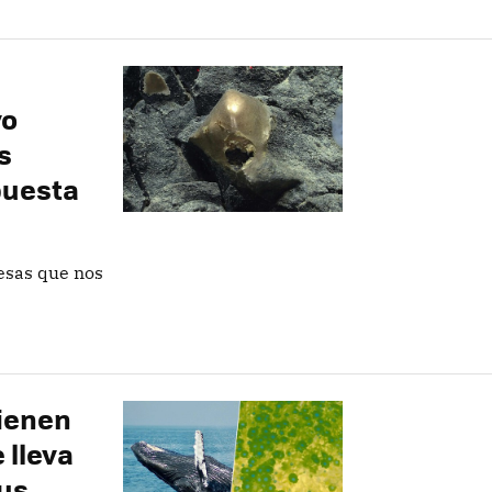
vo
s
puesta
esas que nos
tienen
 lleva
us