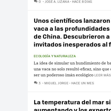
COMENTARIOS
0
JOSÉ A. LIZANA
HACE 8 DÍAS
Unos científicos lanzaron
vaca a las profundidades
de China. Descubrieron a
invitados inesperados al 
ECOLOGÍA Y NATURALEZA
La idea de simular un hundimiento de ba
una vaca no solo resultó eficaz, sino qu
ser un poderoso imán ecológico
LEER MÁS
COMENTARIOS
3
MIGUEL JORGE
HACE UN MES
La temperatura del mar s
aumentando y los expert