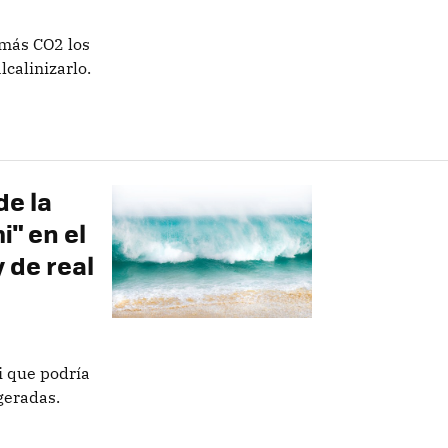
 más CO2 los
lcalinizarlo.
e la
i" en el
 de real
 que podría
geradas.