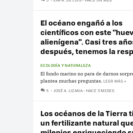
El océano engañó a los
científicos con este "hue
alienígena". Casi tres año
después, tenemos la res
ECOLOGÍA Y NATURALEZA
El fondo marino no para de darnos sorpr
plantea muchas preguntas.
LEER MÁS »
COMENTARIOS
5
JOSÉ A. LIZANA
HACE 3 MESES
Los océanos de la Tierra 
un fertilizante natural que
milenios enriqueciendo s