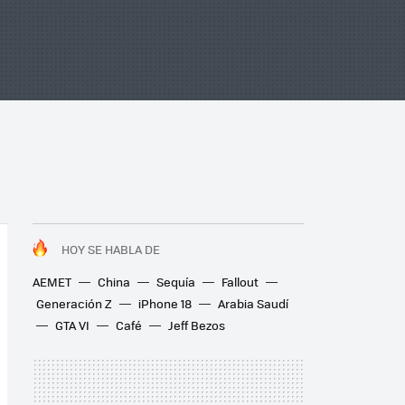
HOY SE HABLA DE
AEMET
China
Sequía
Fallout
Generación Z
iPhone 18
Arabia Saudí
GTA VI
Café
Jeff Bezos