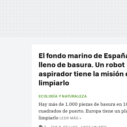
El fondo marino de Españ
lleno de basura. Un robot
aspirador tiene la misión
limpiarlo
ECOLOGÍA Y NATURALEZA
Hay más de 1.000 piezas de basura en 
cuadrados de puerto. Europa tiene un pl
limpiarlo
LEER MÁS »
COMENTARIOS
5
EVA R. DE LUIS
HACE UN MES