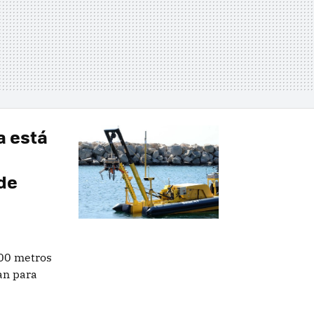
a está
 de
100 metros
an para