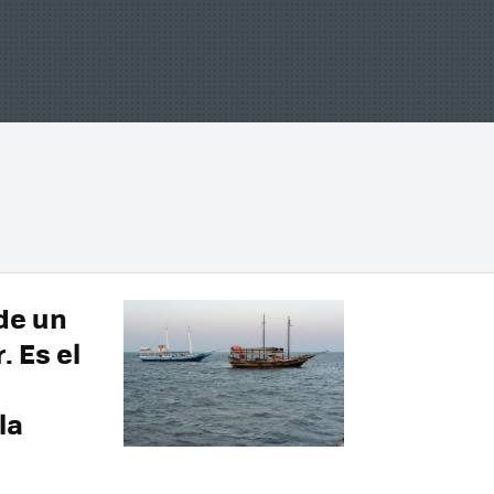
 de un
. Es el
la