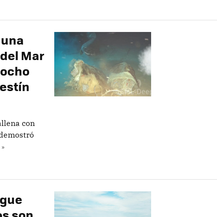
 una
 del Mar
 ocho
festín
llena con
e demostró
 »
igue
os son