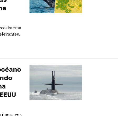
na
 ecosistema
elevantes.
"océano
ando
ma
 EEUU
primera vez