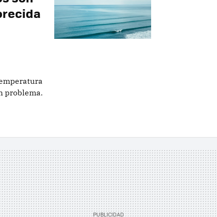
orecida
temperatura
n problema.