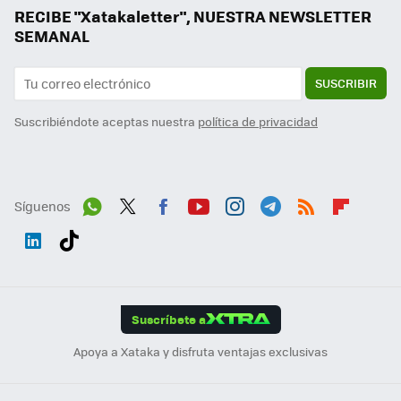
RECIBE "Xatakaletter", NUESTRA NEWSLETTER
SEMANAL
SUSCRIBIR
Suscribiéndote aceptas nuestra
política de privacidad
Síguenos
Wh
Twit
Fac
You
Inst
Tele
RSS
Flip
ats
ter
ebo
tub
agr
gra
boa
Link
Tikt
App
ok
e
am
m
rd
edI
ok
Suscríbete a
n
Apoya a Xataka y disfruta ventajas exclusivas