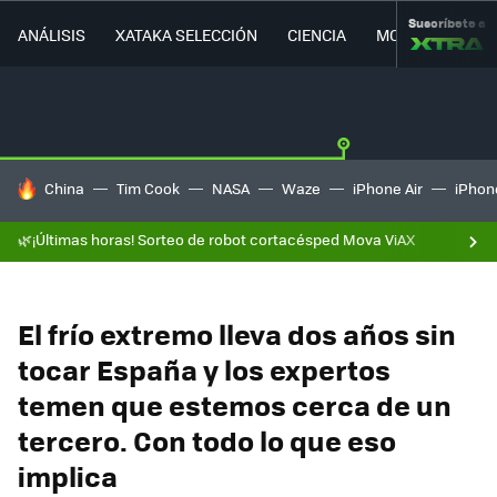
Suscríbete a
ANÁLISIS
XATAKA SELECCIÓN
CIENCIA
MOVILIDAD
HOY SE HABLA DE
China
Tim Cook
NASA
Waze
iPhone Air
iPhone
🌿¡Últimas horas! Sorteo de robot cortacésped Mova ViAX
El frío extremo lleva dos años sin
tocar España y los expertos
temen que estemos cerca de un
tercero. Con todo lo que eso
implica