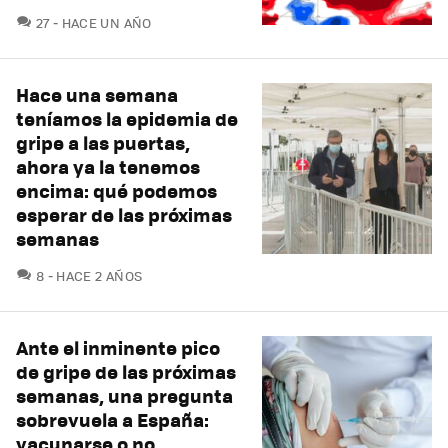
COMENTARIOS
27
HACE UN AÑO
Hace una semana
teníamos la epidemia de
gripe a las puertas,
ahora ya la tenemos
encima: qué podemos
esperar de las próximas
semanas
COMENTARIOS
8
HACE 2 AÑOS
Ante el inminente pico
de gripe de las próximas
semanas, una pregunta
sobrevuela a España:
vacunarse o no