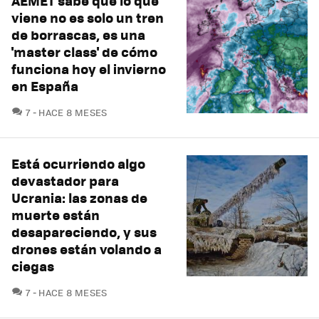
AEMET sabe que lo que
viene no es solo un tren
de borrascas, es una
'master class' de cómo
funciona hoy el invierno
en España
COMENTARIOS
7
HACE 8 MESES
Está ocurriendo algo
devastador para
Ucrania: las zonas de
muerte están
desapareciendo, y sus
drones están volando a
ciegas
COMENTARIOS
7
HACE 8 MESES