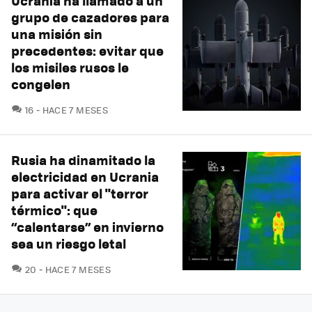
Ucrania ha llamado a un
grupo de cazadores para
una misión sin
precedentes: evitar que
los misiles rusos le
congelen
COMENTARIOS
16
HACE 7 MESES
Rusia ha dinamitado la
electricidad en Ucrania
para activar el "terror
térmico": que
“calentarse” en invierno
sea un riesgo letal
COMENTARIOS
20
HACE 7 MESES