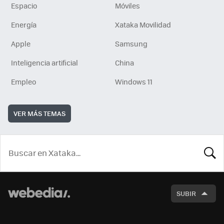
Espacio
Móviles
Energía
Xataka Movilidad
Apple
Samsung
Inteligencia artificial
China
Empleo
Windows 11
VER MÁS TEMAS
BUSCA
SUBIR