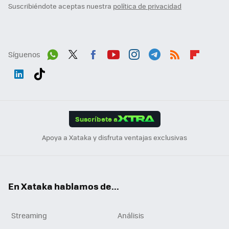
Suscribiéndote aceptas nuestra
política de privacidad
Síguenos
Wh
Twit
Fac
You
Inst
Tele
RSS
Flip
ats
ter
ebo
tub
agr
gra
boa
Link
Tikt
App
ok
e
am
m
rd
edI
ok
Suscríbete a
n
Apoya a Xataka y disfruta ventajas exclusivas
En Xataka hablamos de...
Streaming
Análisis