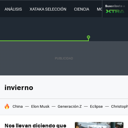
Suscríbete a
ANÁLISIS
XATAKA SELECCIÓN
CIENCIA
MOVILIDAD
invierno
HOY SE HABLA DE
China
Elon Musk
Generación Z
Eclipse
Christop
Nos llevan diciendo que