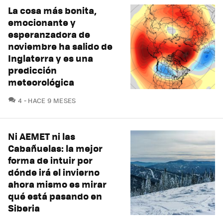
La cosa más bonita,
emocionante y
esperanzadora de
noviembre ha salido de
Inglaterra y es una
predicción
meteorológica
COMENTARIOS
4
HACE 9 MESES
Ni AEMET ni las
Cabañuelas: la mejor
forma de intuir por
dónde irá el invierno
ahora mismo es mirar
qué está pasando en
Siberia