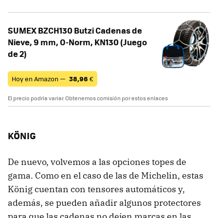
SUMEX BZCH130 Butzi Cadenas de
Nieve, 9 mm, O-Norm, KN130 (Juego
de 2)
Hoy en Amazon —
38,96
€
El precio podría variar. Obtenemos comisión por estos enlaces
KÖNIG
De nuevo, volvemos a las opciones topes de
gama. Como en el caso de las de Michelin, estas
König cuentan con tensores automáticos y,
además, se pueden añadir algunos protectores
para que las cadenas no dejen marcas en las