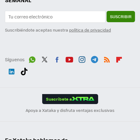
SEMANAL
SUSCRIBIR
Suscribiéndote aceptas nuestra
política de privacidad
Síguenos
Wh
Twit
Fac
You
Inst
Tele
RSS
Flip
ats
ter
ebo
tub
agr
gra
boa
Link
Tikt
App
ok
e
am
m
rd
edI
ok
Suscríbete a
n
Apoya a Xataka y disfruta ventajas exclusivas
En Xataka hablamos de...