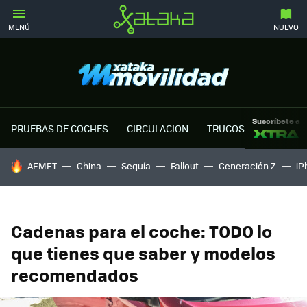
MENÚ
NUEVO
Suscríbete a
PRUEBAS DE COCHES
CIRCULACION
TRUCOS MOTOR
HOY SE HABLA DE
AEMET
China
Sequía
Fallout
Generación Z
iP
Cadenas para el coche: TODO lo
que tienes que saber y modelos
recomendados