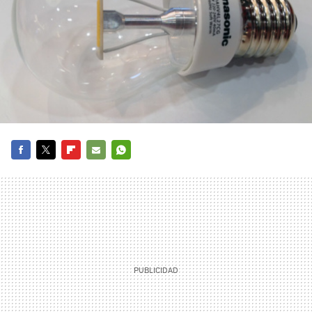
FACEBOOK
TWITTER
FLIPBOARD
E-
WHATSAPP
MAIL