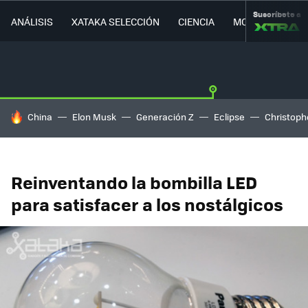
Suscríbete a
ANÁLISIS
XATAKA SELECCIÓN
CIENCIA
MOVILIDAD
HOY SE HABLA DE
China
Elon Musk
Generación Z
Eclipse
Christoph
Reinventando la bombilla LED
para satisfacer a los nostálgicos