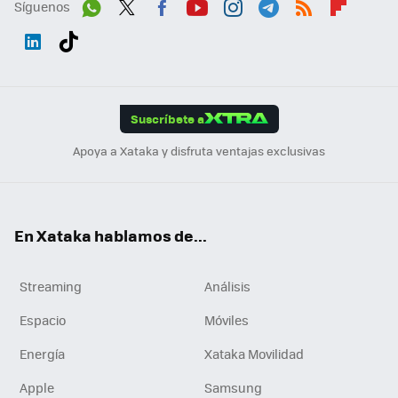
Síguenos
Wh
Twit
Fac
You
Inst
Tele
RSS
Flip
ats
ter
ebo
tub
agr
gra
boa
Link
Tikt
App
ok
e
am
m
rd
edI
ok
Suscríbete a
n
Apoya a Xataka y disfruta ventajas exclusivas
En Xataka hablamos de...
Streaming
Análisis
Espacio
Móviles
Energía
Xataka Movilidad
Apple
Samsung