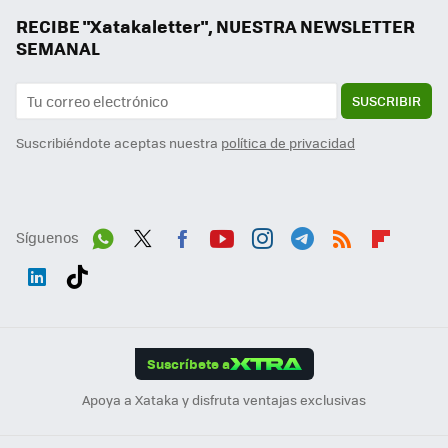
RECIBE "Xatakaletter", NUESTRA NEWSLETTER
SEMANAL
SUSCRIBIR
Suscribiéndote aceptas nuestra
política de privacidad
Síguenos
Wh
Twit
Fac
You
Inst
Tele
RSS
Flip
ats
ter
ebo
tub
agr
gra
boa
Link
Tikt
App
ok
e
am
m
rd
edI
ok
Suscríbete a
n
Apoya a Xataka y disfruta ventajas exclusivas