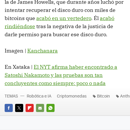
la de James Howells, que durante años luchó por
intentar recuperar el disco duro con miles de
bitcoins que
acabó en un vertedero
. Él
acabó
rindiéndose
tras la negativa de la justicia de
darle permiso para buscar ese disco duro.
Imagen |
Kanchanara
En Xataka |
El NYT afirma haber encontrado a
Satoshi Nakamoto y las pruebas son tan
concluyentes como siempre: poco o nada
TEMAS
Robótica e IA
Criptomonedas
Bitcoin
Anth
FACEBOOK
TWITTER
FLIPBOARD
E-
WHATSAPP
MAIL