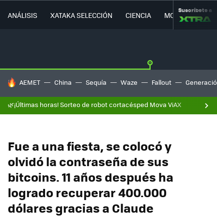
Suscríbete a
ANÁLISIS
XATAKA SELECCIÓN
CIENCIA
MOVILIDAD
HOY SE HABLA DE
AEMET
China
Sequía
Waze
Fallout
Generació
🌿¡Últimas horas! Sorteo de robot cortacésped Mova ViAX
Fue a una fiesta, se colocó y
olvidó la contraseña de sus
bitcoins. 11 años después ha
logrado recuperar 400.000
dólares gracias a Claude