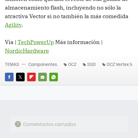
almacenamiento flash, incluyendo no sólo la
atractiva Vector si no también la más comedida
Agility
.
Vía |
TechPowerUp
Más información |
NordicHardware
TEMAS
Componentes
OCZ
SSD
OCZ Vertex 5
FACEBOOK
TWITTER
FLIPBOARD
E-
WHATSAPP
MAIL
Comentarios cerrados