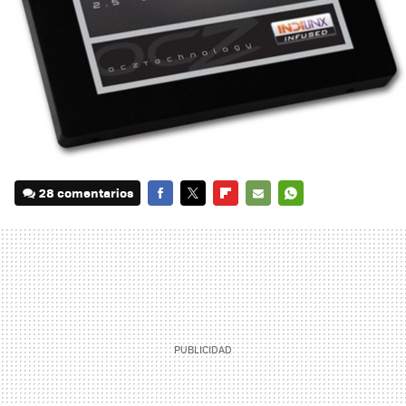
28 comentarios
FACEBOOK
TWITTER
FLIPBOARD
E-
WHATSAPP
MAIL