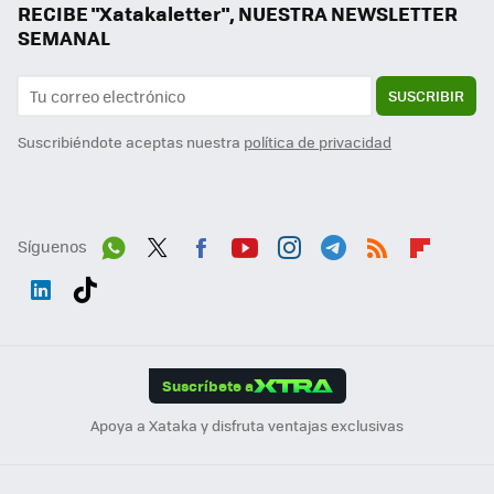
RECIBE "Xatakaletter", NUESTRA NEWSLETTER
SEMANAL
SUSCRIBIR
Suscribiéndote aceptas nuestra
política de privacidad
Síguenos
Wh
Twit
Fac
You
Inst
Tele
RSS
Flip
ats
ter
ebo
tub
agr
gra
boa
Link
Tikt
App
ok
e
am
m
rd
edI
ok
Suscríbete a
n
Apoya a Xataka y disfruta ventajas exclusivas