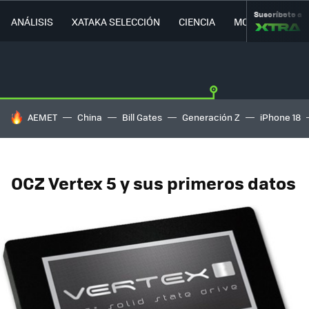
Suscríbete a
ANÁLISIS
XATAKA SELECCIÓN
CIENCIA
MOVILIDAD
HOY SE HABLA DE
AEMET
China
Bill Gates
Generación Z
iPhone 18
OCZ Vertex 5 y sus primeros datos