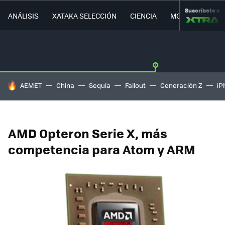
Suscríbete a
ANÁLISIS
XATAKA SELECCIÓN
CIENCIA
MOVILIDAD
HOY SE HABLA DE
AEMET
China
Sequía
Fallout
Generación Z
iP
AMD Opteron Serie X, más
competencia para Atom y ARM