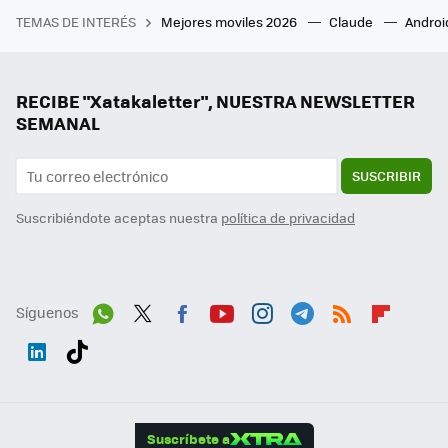
TEMAS DE INTERÉS
Mejores moviles 2026
Claude
Androi
RECIBE "Xatakaletter", NUESTRA NEWSLETTER
SEMANAL
SUSCRIBIR
Suscribiéndote aceptas nuestra
política de privacidad
Síguenos
Wh
Twit
Fac
You
Inst
Tele
RSS
Flip
ats
ter
ebo
tub
agr
gra
boa
Link
Tikt
App
ok
e
am
m
rd
edI
ok
Suscríbete a
n