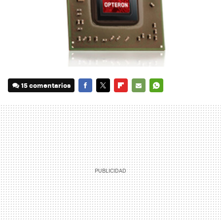
15 comentarios
FACEBOOK
TWITTER
FLIPBOARD
E-
WHATSAPP
MAIL