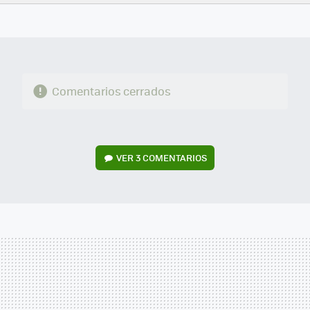
FACEBOOK
TWITTER
FLIPBOARD
E-
WHATSAPP
MAIL
Comentarios cerrados
VER
3 COMENTARIOS