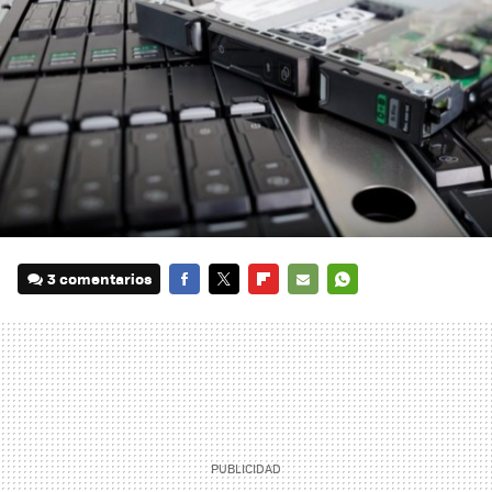
3 comentarios
FACEBOOK
TWITTER
FLIPBOARD
E-
WHATSAPP
MAIL