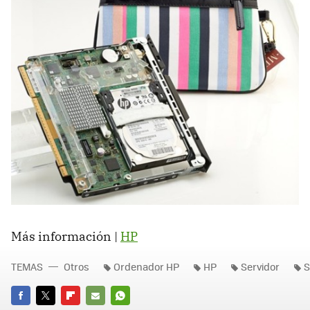
Más información |
HP
TEMAS
Otros
Ordenador HP
HP
Servidor
S