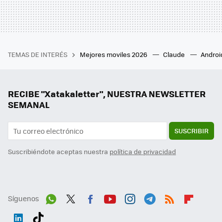
TEMAS DE INTERÉS
Mejores moviles 2026
Claude
Androi
RECIBE "Xatakaletter", NUESTRA NEWSLETTER
SEMANAL
SUSCRIBIR
Suscribiéndote aceptas nuestra
política de privacidad
Síguenos
Wh
Twit
Fac
You
Inst
Tele
RSS
Flip