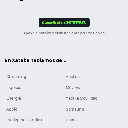
ats
ter
ebo
tub
agr
gra
boa
Link
Tikt
App
ok
e
am
m
rd
edI
ok
Suscríbete a
n
Apoya a Xataka y disfruta ventajas exclusivas
En Xataka hablamos de...
Streaming
Análisis
Espacio
Móviles
Energía
Xataka Movilidad
Apple
Samsung
Inteligencia artificial
China