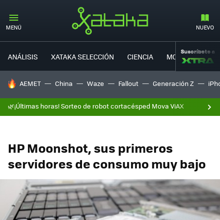
MENÚ
NUEVO
Suscríbete a
ANÁLISIS
XATAKA SELECCIÓN
CIENCIA
MOVILIDAD
HOY SE HABLA DE
AEMET
China
Waze
Fallout
Generación Z
iPh
🌿¡Últimas horas! Sorteo de robot cortacésped Mova ViAX
HP Moonshot, sus primeros
servidores de consumo muy bajo