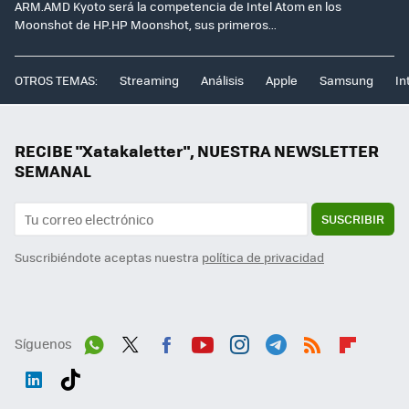
ARM.AMD Kyoto será la competencia de Intel Atom en los
Moonshot de HP.HP Moonshot, sus primeros...
OTROS TEMAS:
Streaming
Análisis
Apple
Samsung
In
RECIBE "Xatakaletter", NUESTRA NEWSLETTER
SEMANAL
SUSCRIBIR
Suscribiéndote aceptas nuestra
política de privacidad
Síguenos
Wh
Twit
Fac
You
Inst
Tele
RSS
Flip
ats
ter
ebo
tub
agr
gra
boa
Link
Tikt