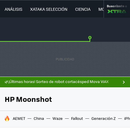
Suscríbete a
ANÁLISIS
XATAKA SELECCIÓN
CIENCIA
MOVILIDAD
🌿¡Últimas horas! Sorteo de robot cortacésped Mova ViAX
HP Moonshot
HOY SE HABLA DE
AEMET
China
Waze
Fallout
Generación Z
iPh