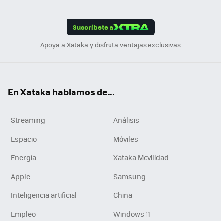
App
ok
e
am
m
rd
edI
ok
Suscríbete a
n
Apoya a Xataka y disfruta ventajas exclusivas
En Xataka hablamos de...
Streaming
Análisis
Espacio
Móviles
Energía
Xataka Movilidad
Apple
Samsung
Inteligencia artificial
China
Empleo
Windows 11