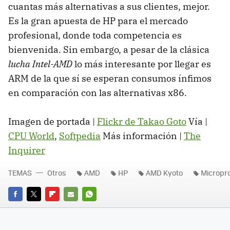
cuantas más alternativas a sus clientes, mejor.
Es la gran apuesta de HP para el mercado
profesional, donde toda competencia es
bienvenida. Sin embargo, a pesar de la clásica
lucha Intel-AMD
lo más interesante por llegar es
ARM de la que sí se esperan consumos ínfimos
en comparación con las alternativas x86.
Imagen de portada |
Flickr de Takao Goto
Vía |
CPU World
,
Softpedia
Más información |
The
Inquirer
TEMAS
Otros
AMD
HP
AMD Kyoto
Micropr
FACEBOOK
TWITTER
FLIPBOARD
E-
WHATSAPP
MAIL