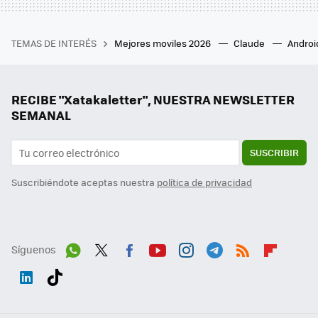
TEMAS DE INTERÉS
Mejores moviles 2026
Claude
Androi
RECIBE "Xatakaletter", NUESTRA NEWSLETTER
SEMANAL
SUSCRIBIR
Suscribiéndote aceptas nuestra
política de privacidad
Síguenos
Wh
Twit
Fac
You
Inst
Tele
RSS
Flip
ats
ter
ebo
tub
agr
gra
boa
Link
Tikt
App
ok
e
am
m
rd