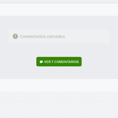
FACEBOOK
TWITTER
FLIPBOARD
E-
WHATSAPP
MAIL
Comentarios cerrados
VER
7 COMENTARIOS