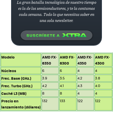
La gran batalla tecnológica de nuestro tiempo
es la de los semiconductores, y te la contamos
cada semana. Todo lo que necesitas saber en
una sola newsletter.
Modelo
AMD FX-
AMD FX-
AMD FX-
AMD FX-
6350
6300
4350
4300
Núcleos
6
6
4
4
Frec. Base (GHz.)
3.9
3.5
4.2
3.8
Frec. Turbo (GHz.)
4.2
4.1
4.3
4.0
Caché L3 (MB)
8
8
4
4
Precio en
132
133
122
122
lanzamiento (dólares)