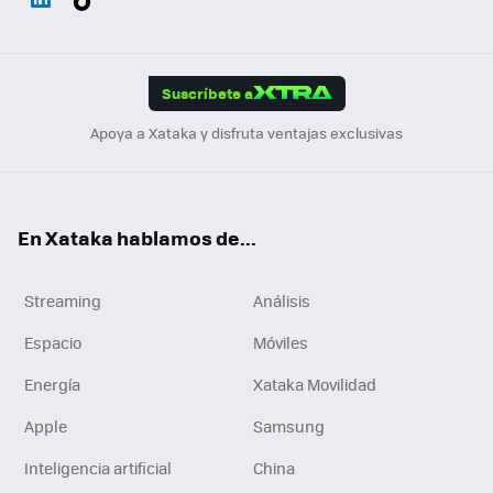
ats
ter
ebo
tub
agr
gra
boa
Link
Tikt
App
ok
e
am
m
rd
edI
ok
Suscríbete a
n
Apoya a Xataka y disfruta ventajas exclusivas
En Xataka hablamos de...
Streaming
Análisis
Espacio
Móviles
Energía
Xataka Movilidad
Apple
Samsung
Inteligencia artificial
China