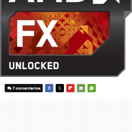
7 comentarios
FACEBOOK
TWITTER
FLIPBOARD
E-
WHATSAPP
MAIL