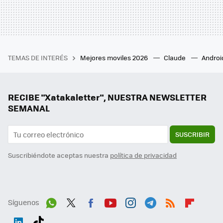
TEMAS DE INTERÉS
Mejores moviles 2026
Claude
Androi
RECIBE "Xatakaletter", NUESTRA NEWSLETTER
SEMANAL
SUSCRIBIR
Suscribiéndote aceptas nuestra
política de privacidad
Síguenos
Wh
Twit
Fac
You
Inst
Tele
RSS
Flip