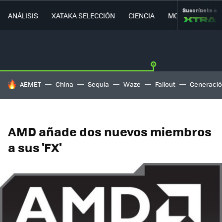
Suscríbete a
ANÁLISIS
XATAKA SELECCIÓN
CIENCIA
MOVILIDAD
HOY SE HABLA DE
AEMET
China
Sequía
Waze
Fallout
Generació
AMD añade dos nuevos miembros
a sus 'FX'