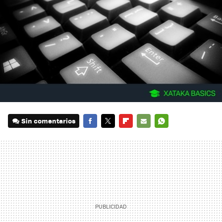
Sin comentarios
FACEBOOK
TWITTER
FLIPBOARD
E-
WHATSAPP
MAIL