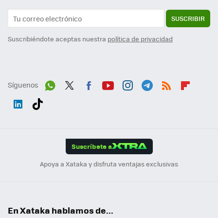
SUSCRIBIR
Suscribiéndote aceptas nuestra
política de privacidad
Síguenos
Wh
Twit
Fac
You
Inst
Tele
RSS
Flip
ats
ter
ebo
tub
agr
gra
boa
Link
Tikt
App
ok
e
am
m
rd
edI
ok
Suscríbete a
n
Apoya a Xataka y disfruta ventajas exclusivas
En Xataka hablamos de...