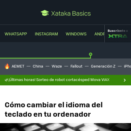
Suscríbete a
WHATSAPP
INSTAGRAM
WINDOWS
ANDROID
TRUC
HOY SE HABLA DE
AEMET
China
Waze
Fallout
Generación Z
iPh
🌿¡Últimas horas! Sorteo de robot cortacésped Mova ViAX
Cómo cambiar el idioma del
teclado en tu ordenador