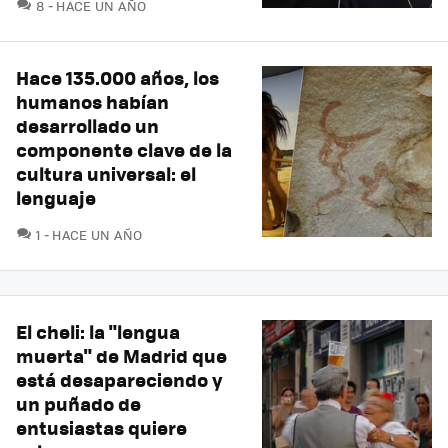
COMENTARIOS
8
HACE UN AÑO
Hace 135.000 años, los
humanos habían
desarrollado un
componente clave de la
cultura universal: el
lenguaje
COMENTARIOS
1
HACE UN AÑO
El cheli: la "lengua
muerta" de Madrid que
está desapareciendo y
un puñado de
entusiastas quiere