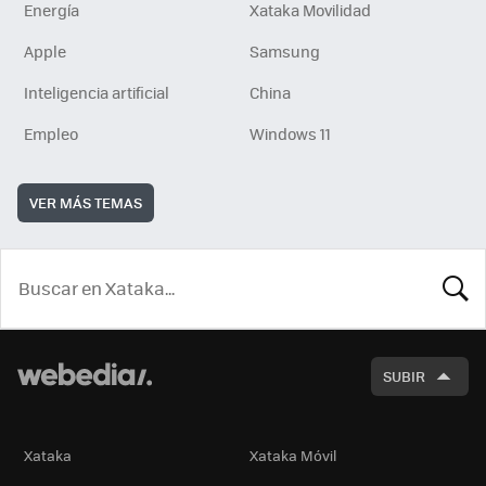
Energía
Xataka Movilidad
Apple
Samsung
Inteligencia artificial
China
Empleo
Windows 11
VER MÁS TEMAS
BUSCA
SUBIR
Xataka
Xataka Móvil