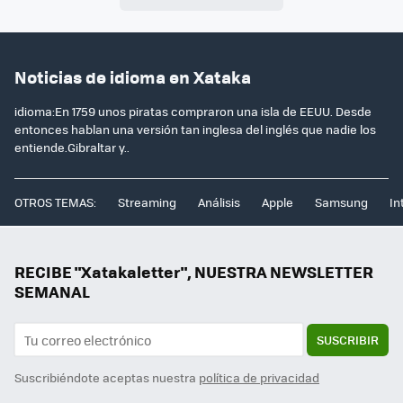
Noticias de idioma en Xataka
idioma:En 1759 unos piratas compraron una isla de EEUU. Desde
entonces hablan una versión tan inglesa del inglés que nadie los
entiende.Gibraltar y..
OTROS TEMAS:
Streaming
Análisis
Apple
Samsung
In
RECIBE "Xatakaletter", NUESTRA NEWSLETTER
SEMANAL
SUSCRIBIR
Suscribiéndote aceptas nuestra
política de privacidad