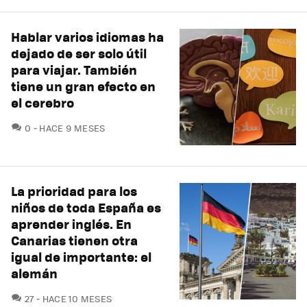
Hablar varios idiomas ha
dejado de ser solo útil
para viajar. También
tiene un gran efecto en
el cerebro
COMENTARIOS
0
HACE 9 MESES
La prioridad para los
niños de toda España es
aprender inglés. En
Canarias tienen otra
igual de importante: el
alemán
COMENTARIOS
27
HACE 10 MESES