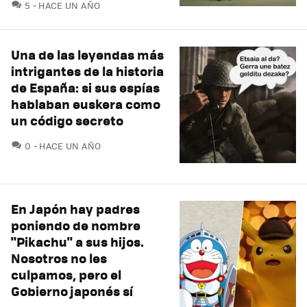
COMENTARIOS
5
HACE UN AÑO
Una de las leyendas más
intrigantes de la historia
de España: si sus espías
hablaban euskera como
un código secreto
COMENTARIOS
0
HACE UN AÑO
En Japón hay padres
poniendo de nombre
"Pikachu" a sus hijos.
Nosotros no les
culpamos, pero el
Gobierno japonés sí