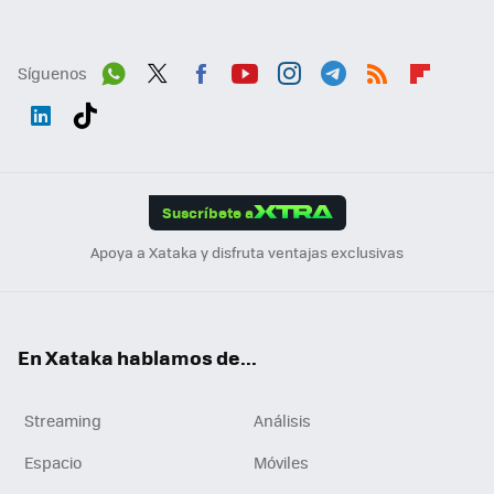
Síguenos
Wh
Twit
Fac
You
Inst
Tele
RSS
Flip
ats
ter
ebo
tub
agr
gra
boa
Link
Tikt
App
ok
e
am
m
rd
edI
ok
Suscríbete a
n
Apoya a Xataka y disfruta ventajas exclusivas
En Xataka hablamos de...
Streaming
Análisis
Espacio
Móviles