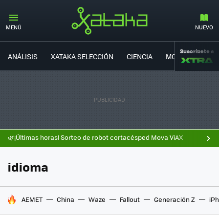
MENÚ
NUEVO
Suscríbete a
ANÁLISIS
XATAKA SELECCIÓN
CIENCIA
MOVILIDAD
🌿¡Últimas horas! Sorteo de robot cortacésped Mova ViAX
idioma
HOY SE HABLA DE
AEMET
China
Waze
Fallout
Generación Z
iPh