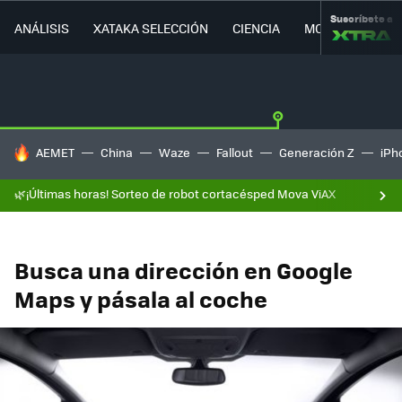
Suscríbete a
ANÁLISIS
XATAKA SELECCIÓN
CIENCIA
MOVILIDAD
HOY SE HABLA DE
AEMET
China
Waze
Fallout
Generación Z
iPh
🌿¡Últimas horas! Sorteo de robot cortacésped Mova ViAX
Busca una dirección en Google
Maps y pásala al coche