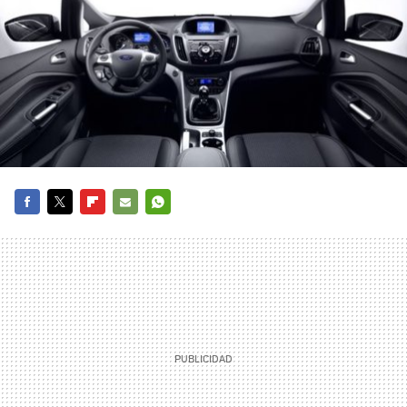
FACEBOOK
TWITTER
FLIPBOARD
E-
WHATSAPP
MAIL