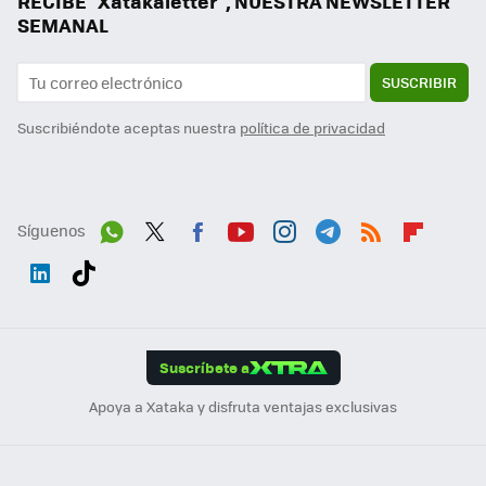
RECIBE "Xatakaletter", NUESTRA NEWSLETTER
SEMANAL
SUSCRIBIR
Suscribiéndote aceptas nuestra
política de privacidad
Síguenos
Wh
Twit
Fac
You
Inst
Tele
RSS
Flip
ats
ter
ebo
tub
agr
gra
boa
Link
Tikt
App
ok
e
am
m
rd
edI
ok
Suscríbete a
n
Apoya a Xataka y disfruta ventajas exclusivas