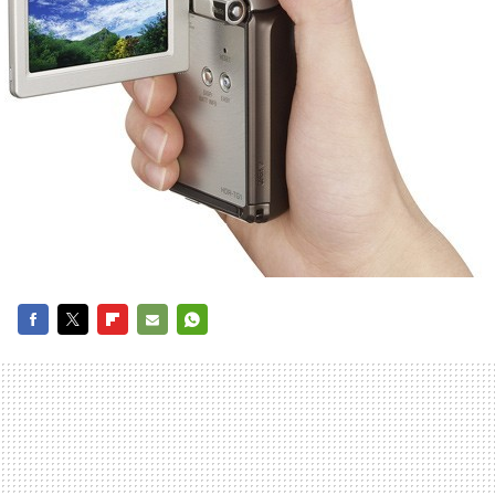
FACEBOOK
TWITTER
FLIPBOARD
E-
WHATSAPP
MAIL