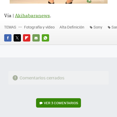
Vía |
Akihabaranews
.
TEMAS
Fotografía y vídeo
Alta Definición
Sony
Sa
FACEBOOK
TWITTER
FLIPBOARD
E-
WHATSAPP
MAIL
Comentarios cerrados
VER
3 COMENTARIOS