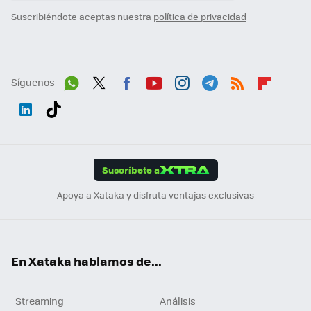
Suscribiéndote aceptas nuestra
política de privacidad
Síguenos
Wh
Twit
Fac
You
Inst
Tele
RSS
Flip
ats
ter
ebo
tub
agr
gra
boa
Link
Tikt
App
ok
e
am
m
rd
edI
ok
Suscríbete a
n
Apoya a Xataka y disfruta ventajas exclusivas
En Xataka hablamos de...
Streaming
Análisis