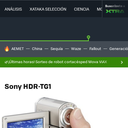
Suscríbete a
ANÁLISIS
XATAKA SELECCIÓN
CIENCIA
MOVILIDAD
HOY SE HABLA DE
AEMET
China
Sequía
Waze
Fallout
Generació
🌿¡Últimas horas! Sorteo de robot cortacésped Mova ViAX
Sony HDR-TG1