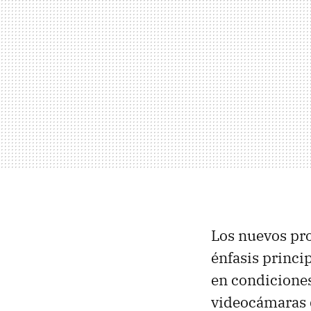
Los nuevos pro
énfasis princi
en condiciones
videocámaras 