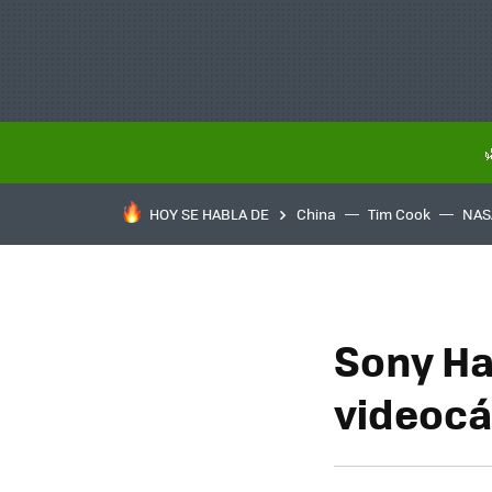
HOY SE HABLA DE
China
Tim Cook
NAS
Sony H
videoc