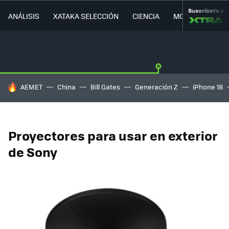
Suscríbete a
ANÁLISIS
XATAKA SELECCIÓN
CIENCIA
MOVILIDAD
HOY SE HABLA DE
AEMET
China
Bill Gates
Generación Z
iPhone 18
Proyectores para usar en exterior
de Sony