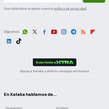
Suscribiéndote aceptas nuestra
política de privacidad
Síguenos
Wh
Twit
Fac
You
Inst
Tele
RSS
Flip
ats
ter
ebo
tub
agr
gra
boa
Link
Tikt
App
ok
e
am
m
rd
edI
ok
Suscríbete a
n
Apoya a Xataka y disfruta ventajas exclusivas
En Xataka hablamos de...
Streaming
Análisis